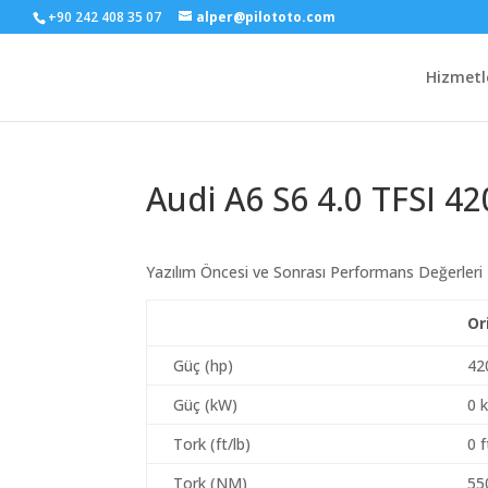
+90 242 408 35 07
alper@pilototo.com
Hizmetl
Audi A6 S6 4.0 TFSI 42
Yazılım Öncesi ve Sonrası Performans Değerleri
Or
Güç (hp)
42
Güç (kW)
0 
Tork (ft/lb)
0 f
Tork (NM)
55