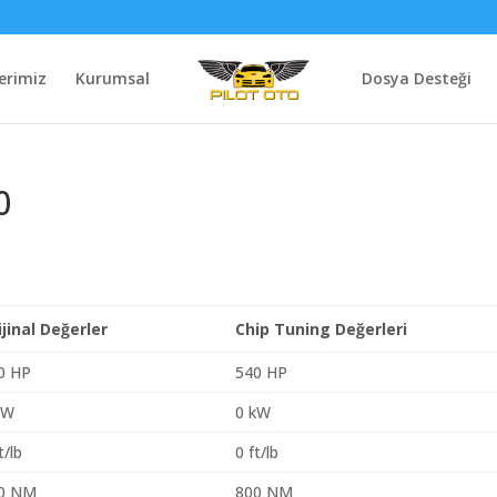
erimiz
Kurumsal
Dosya Desteği
0
ijinal Değerler
Chip Tuning Değerleri
0 HP
540 HP
kW
0 kW
t/lb
0 ft/lb
0 NM
800 NM