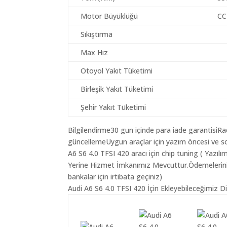
Motor Büyüklüğü
CC
Sıkıştırma
Max Hız
Otoyol Yakıt Tüketimi
Birleşik Yakıt Tüketimi
Şehir Yakıt Tüketimi
Bilgilendirme30 gun içinde para iade garantisiR
güncellemeUygun araçlar için yazım öncesi ve so
A6 S6 4.0 TFSI 420 aracı için chip tuning ( Yazı
Yerine Hizmet İmkanımız Mevcuttur.Ödemeleriniz K
bankalar için irtibata geçiniz)
Audi A6 S6 4.0 TFSI 420 İçin Ekleyebileceğimiz D