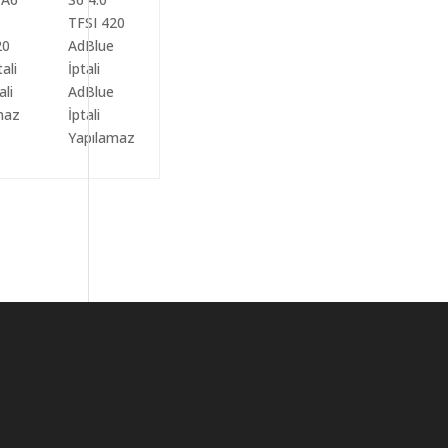
ali
AdBlue
maz
İptali
Yapılamaz