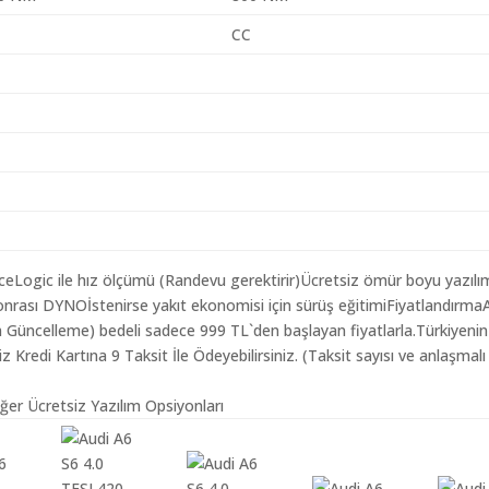
CC
aceLogic ile hız ölçümü (Randevu gerektirir)Ücretsiz ömür boyu yazılı
nrası DYNOİstenirse yakıt ekonomisi için sürüş eğitimiFiyatlandırma
lım Güncelleme) bedeli sadece 999 TL`den başlayan fiyatlarla.Türkiyeni
redi Kartına 9 Taksit İle Ödeyebilirsiniz. (Taksit sayısı ve anlaşmalı
iğer Ücretsiz Yazılım Opsiyonları