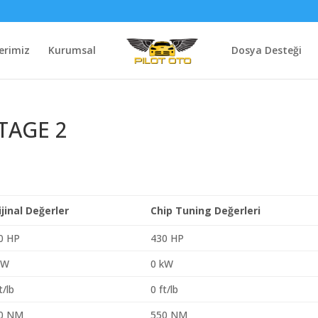
erimiz
Kurumsal
Dosya Desteği
STAGE 2
ijinal Değerler
Chip Tuning Değerleri
0 HP
430 HP
kW
0 kW
t/lb
0 ft/lb
0 NM
550 NM