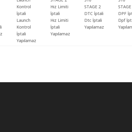
Launch
Hız Limiti
Dtc İptali
Dpf İpt
li
Kontrol
İptali
Yapılamaz
Yapıla
az
İptali
Yapılamaz
Yapılamaz