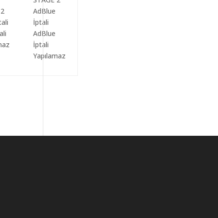
ali
AdBlue
maz
İptali
Yapılamaz