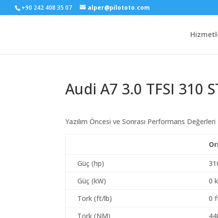
+90 242 408 35 07
alper@pilototo.com
Hizmetl
Audi A7 3.0 TFSI 310 
Yazılım Öncesi ve Sonrası Performans Değerleri
Or
Güç (hp)
31
Güç (kW)
0 
Tork (ft/lb)
0 f
Tork (NM)
44