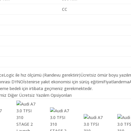
CC
aceLogic ile hız ölçümü (Randevu gerektirir)Ücretsiz ömür boyu yazılı
nrası DYNOİstenirse yakıt ekonomisi için sürüş eğitimiFiyatlandırma
leme bedeli için irtibata geçmeniz gerekmektedir.
miz Diğer Ücretsiz Yazılım Opsiyonları