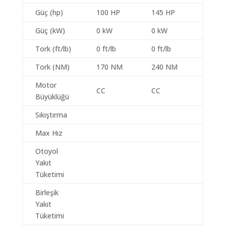
Güç (hp)
100 HP
145 HP
Güç (kW)
0 kW
0 kW
Tork (ft/lb)
0 ft/lb
0 ft/lb
Tork (NM)
170 NM
240 NM
Motor
CC
CC
Büyüklüğü
Sıkıştırma
Max Hız
Otoyol
Yakıt
Tüketimi
Birleşik
Yakıt
Tüketimi