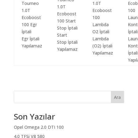
Start
Egr İptali
Lambda
Laun
Stop İptali
Yapılamaz
(O2) İptali
Kont
Yapılamaz
Yapılamaz
İptali
Yapı
Ara
Son Yazılar
Opel Omega 2.0 DTI 100
4.0 TFSi V8 580