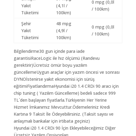
0 mpg (0,0l
Yakıt
(4,1l /
/ 100km)
Tüketimi
100km)
Şehir
48 mpg
0 mpg (0,0l
Yakıt
(4,9l /
/ 100km)
Tüketimi
100km)
Bilgilendirme30 gun içinde para iade
garantisiRaceLogic ile hız ölçümü (Randevu
gerektirir)Ücretsiz ömür boyu yazılım
güncellemeUygun araçlar için yazım öncesi ve sonrası
DYNOİstenirse yakıt ekonomisi için sürüş
eğitimiFiyatlandırmaHyundai i20 1.4 CRDi 90 aracı için
chip tuning ( Yazılım Güncelleme) bedeli sadece 999
TL`den başlayan fiyatlarla.Türkiyenin Her Yerine
Hizmet İmkanımız Mevcuttur.Ödemeleriniz Kredi
Kartına 9 Taksit İle Ödeyebilirsiniz. (Taksit sayısı ve
anlaşmalı bankalar için irtibata geçiniz)
Hyundai i20 1.4 CRDi 90 İçin Ekleyebileceğimiz Diğer
Ücretsiz Yazılım Opsiyonları