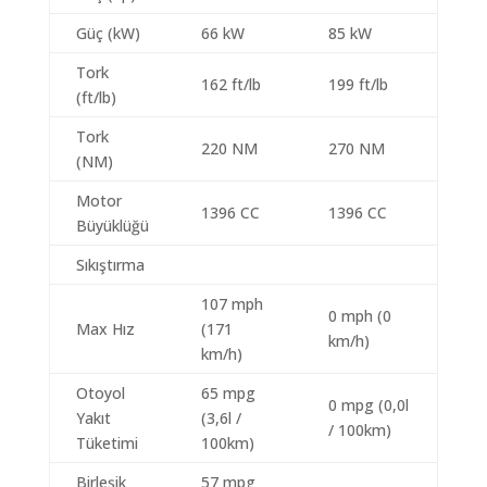
Güç (kW)
66 kW
85 kW
Tork
162 ft/lb
199 ft/lb
(ft/lb)
Tork
220 NM
270 NM
(NM)
Motor
1396 CC
1396 CC
Büyüklüğü
Sıkıştırma
107 mph
0 mph (0
Max Hız
(171
km/h)
km/h)
Otoyol
65 mpg
0 mpg (0,0l
Yakıt
(3,6l /
/ 100km)
Tüketimi
100km)
Birleşik
57 mpg