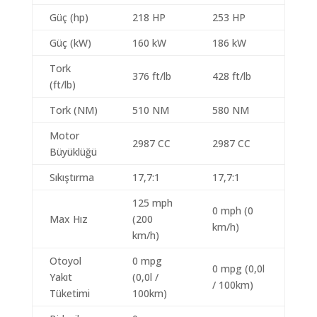
Güç (hp)
218 HP
253 HP
Güç (kW)
160 kW
186 kW
Tork
376 ft/lb
428 ft/lb
(ft/lb)
Tork (NM)
510 NM
580 NM
Motor
2987 CC
2987 CC
Büyüklüğü
Sıkıştırma
17,7:1
17,7:1
125 mph
0 mph (0
Max Hız
(200
km/h)
km/h)
Otoyol
0 mpg
0 mpg (0,0l
Yakıt
(0,0l /
/ 100km)
Tüketimi
100km)