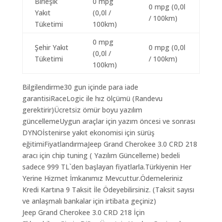
Birleşik
0 mpg
0 mpg (0,0l
Yakıt
(0,0l /
/ 100km)
Tüketimi
100km)
0 mpg
Şehir Yakıt
0 mpg (0,0l
(0,0l /
Tüketimi
/ 100km)
100km)
Bilgilendirme30 gun içinde para iade
garantisiRaceLogic ile hız ölçümü (Randevu
gerektirir)Ücretsiz ömür boyu yazılım
güncellemeUygun araçlar için yazım öncesi ve sonrası
DYNOİstenirse yakıt ekonomisi için sürüş
eğitimiFiyatlandırmaJeep Grand Cherokee 3.0 CRD 218
aracı için chip tuning ( Yazılım Güncelleme) bedeli
sadece 999 TL`den başlayan fiyatlarla.Türkiyenin Her
Yerine Hizmet İmkanımız Mevcuttur.Ödemeleriniz
Kredi Kartına 9 Taksit İle Ödeyebilirsiniz. (Taksit sayısı
ve anlaşmalı bankalar için irtibata geçiniz)
Jeep Grand Cherokee 3.0 CRD 218 İçin