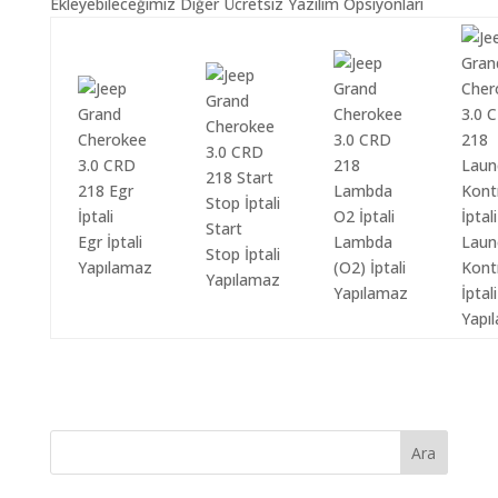
Ekleyebileceğimiz Diğer Ücretsiz Yazılım Opsiyonları
Start
Egr İptali
Lambda
Laun
Stop İptali
Yapılamaz
(O2) İptali
Kont
Yapılamaz
Yapılamaz
İptali
Yapı
Ara