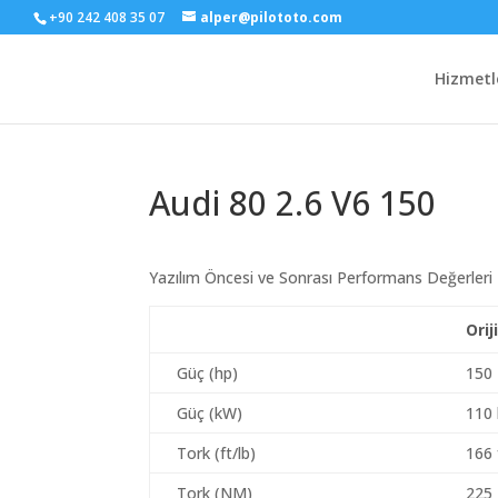
+90 242 408 35 07
alper@pilototo.com
Hizmetl
Audi 80 2.6 V6 150
Yazılım Öncesi ve Sonrası Performans Değerleri
Orij
Güç (hp)
150
Güç (kW)
110
Tork (ft/lb)
166 
Tork (NM)
225