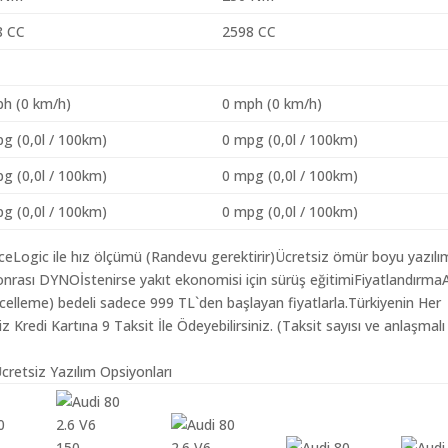
8 CC
2598 CC
h (0 km/h)
0 mph (0 km/h)
g (0,0l / 100km)
0 mpg (0,0l / 100km)
g (0,0l / 100km)
0 mpg (0,0l / 100km)
g (0,0l / 100km)
0 mpg (0,0l / 100km)
aceLogic ile hız ölçümü (Randevu gerektirir)Ücretsiz ömür boyu yazılı
nrası DYNOİstenirse yakıt ekonomisi için sürüş eğitimiFiyatlandırma
ncelleme) bedeli sadece 999 TL`den başlayan fiyatlarla.Türkiyenin Her
redi Kartına 9 Taksit İle Ödeyebilirsiniz. (Taksit sayısı ve anlaşmalı
cretsiz Yazılım Opsiyonları