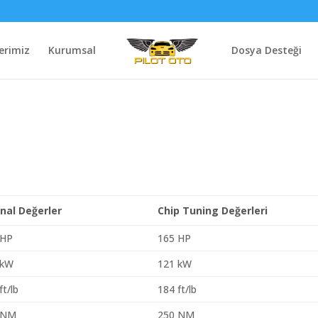
erimiz
Kurumsal
Dosya Desteği
inal Değerler
Chip Tuning Değerleri
 HP
165 HP
 kW
121 kW
ft/lb
184 ft/lb
 NM
250 NM