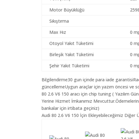
Motor Büyüklüğü
259
Sıkıştırma
Max Hız
0 mp
Otoyol Yakıt Tüketimi
0 mp
Birleşik Yakıt Tüketimi
0 mp
Şehir Yakıt Tüketimi
0 mp
Bilgilendirme30 gun içinde para iade garantisiR
güncellemeUygun araçlar için yazım öncesi ve so
80 2.6 V6 150 aracı için chip tuning ( Yazılım Gü
Yerine Hizmet İmkanımız Mevcuttur.Ödemeleriniz K
bankalar için irtibata geçiniz)
Audi 80 2.6 V6 150 İçin Ekleyebileceğimiz Diğer Ü