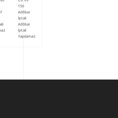
ali
AdBlue
maz
İptali
Yapılamaz