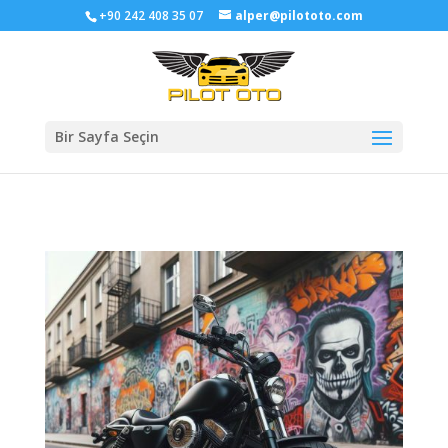
+90 242 408 35 07
alper@pilototo.com
Bir Sayfa Seçin