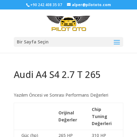
+90 242 408 35 07
alper@pilototo.com
Bir Sayfa Seçin
Audi A4 S4 2.7 T 265
Yazılım Öncesi ve Sonrası Performans Değerleri
Chip
Orijinal
Tuning
Değerler
Değerleri
Güç (hp)
265 HP
310 HP