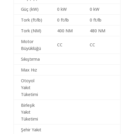
Güç (kW)
0 kW
0 kW
Tork (ft/lb)
0 ft/lb
0 ft/lb
Tork (NM)
400 NM
480 NM
Motor
CC
CC
Büyüklüğü
Sıkıştırma
Max Hız
Otoyol
Yakıt
Tüketimi
Birleşik
Yakıt
Tüketimi
Şehir Yakıt