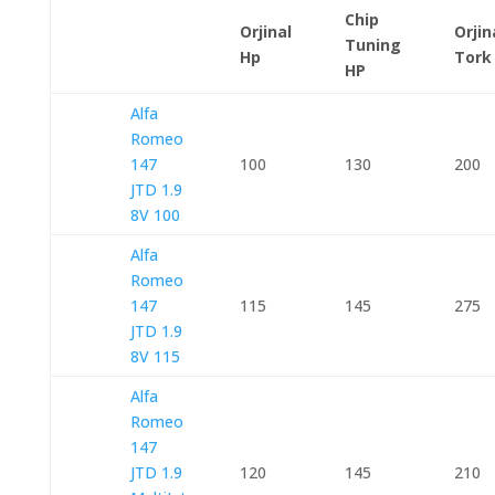
Chip
Orjinal
Orjin
Tuning
Hp
Tork
HP
Alfa
Romeo
147
100
130
200
JTD 1.9
8V 100
Alfa
Romeo
147
115
145
275
JTD 1.9
8V 115
Alfa
Romeo
147
JTD 1.9
120
145
210