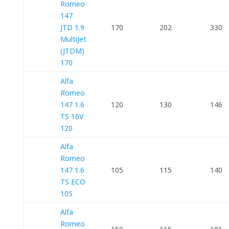
Romeo
147
JTD 1.9
170
202
330
MultiJet
(JTDM)
170
Alfa
Romeo
147 1.6
120
130
146
TS 16V
120
Alfa
Romeo
147 1.6
105
115
140
TS ECO
105
Alfa
Romeo