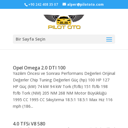
+90 242 408 35 07
alper@pilototo.com
Bir Sayfa Seçin
Opel Omega 2.0 DTI 100
Yazılım Öncesi ve Sonrası Performans Değerleri Orijinal
Değerler Chip Tuning Değerleri Güç (hp) 100 HP 127
HP Güç (kW) 74 kW 94 kW Tork (ft/lb) 151 ft/lb 198
ft/lb Tork (NM) 205 NM 268 NM Motor Büyüklüğü
1995 CC 1995 CC Sıkıştırma 18.5:1 18.5:1 Max Hız 116
mph (186...
4.0 TFSi V8 580