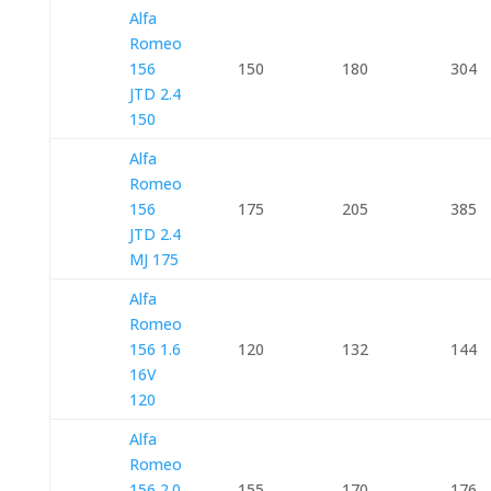
Alfa
Romeo
156
150
180
304
JTD 2.4
150
Alfa
Romeo
156
175
205
385
JTD 2.4
MJ 175
Alfa
Romeo
156 1.6
120
132
144
16V
120
Alfa
Romeo
156 2.0
155
170
176