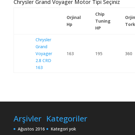
Chrysler Grand Voyager Motor Tipi Seçiniz
Chip
Orjinal
Orji
Tuning
Hp
Tor
HP
Chrysler
Grand
Voyager
163
195
360
2.8 CRD
163
Arşivler
Kategoriler
Ağustos 2016
Kategori yok