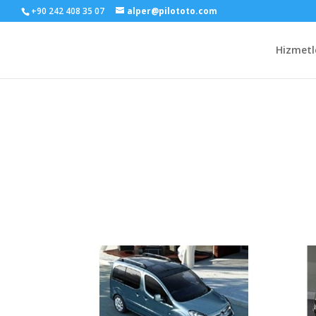
+90 242 408 35 07
alper@pilototo.com
Hizmetl