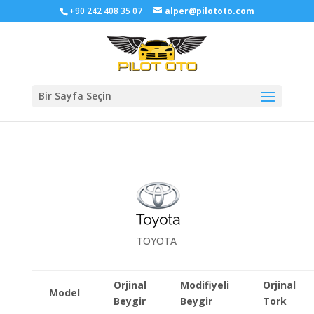
+90 242 408 35 07
alper@pilototo.com
Bir Sayfa Seçin
TOYOTA
Orjinal
Modifiyeli
Orjinal
Model
Beygir
Beygir
Tork