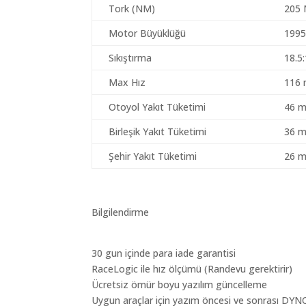
Tork (NM)
205
Motor Büyüklüğü
1995
Sıkıştırma
18.5
Max Hız
116 
Otoyol Yakıt Tüketimi
46 m
Birleşik Yakıt Tüketimi
36 m
Şehir Yakıt Tüketimi
26 m
Bilgilendirme
30 gun içinde para iade garantisi
RaceLogic ile hız ölçümü (Randevu gerektirir)
Ücretsiz ömür boyu yazılım güncelleme
Uygun araçlar için yazım öncesi ve sonrası DYN