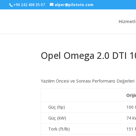
+90 242 408 35 07
alper@pilototo.com
Hizmetl
Opel Omega 2.0 DTI 1
Yazılım Öncesi ve Sonrası Performans Değerleri
Orij
Güç (hp)
100 
Güç (kW)
74 
Tork (ft/lb)
151 f