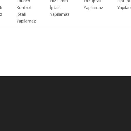
Launch
Hız Limiti
Dtc İptali
Dpf İpt
li
Kontrol
İptali
Yapılamaz
Yapıla
az
İptali
Yapılamaz
Yapılamaz