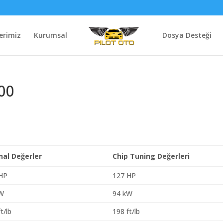
erimiz
Kurumsal
Dosya Desteği
00
inal Değerler
Chip Tuning Değerleri
HP
127 HP
kW
94 kW
t/lb
198 ft/lb