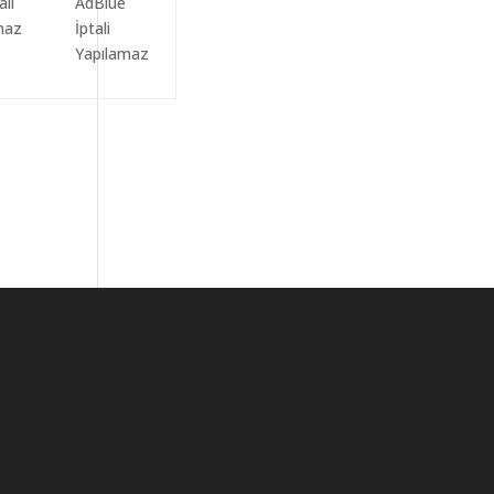
ali
AdBlue
maz
İptali
Yapılamaz