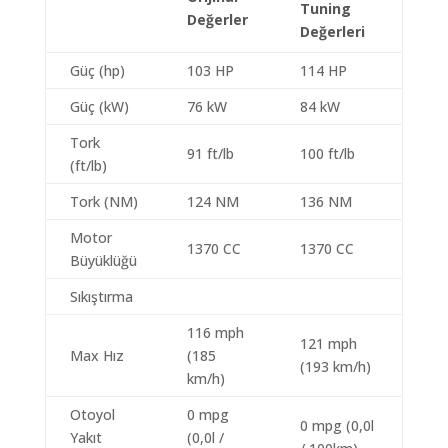
Tuning
Değerler
Değerleri
Güç (hp)
103 HP
114 HP
Güç (kW)
76 kW
84 kW
Tork
91 ft/lb
100 ft/lb
(ft/lb)
Tork (NM)
124 NM
136 NM
Motor
1370 CC
1370 CC
Büyüklüğü
Sıkıştırma
116 mph
121 mph
Max Hız
(185
(193 km/h)
km/h)
Otoyol
0 mpg
0 mpg (0,0l
Yakıt
(0,0l /