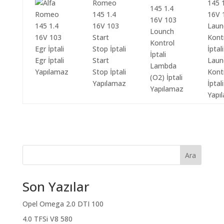
Egr İptali
Start
Laun
Lambda
Yapılamaz
Stop İptali
Kont
(O2) İptali
Yapılamaz
İptali
Yapılamaz
Yapı
Ara
Son Yazılar
Opel Omega 2.0 DTI 100
4.0 TFSi V8 580