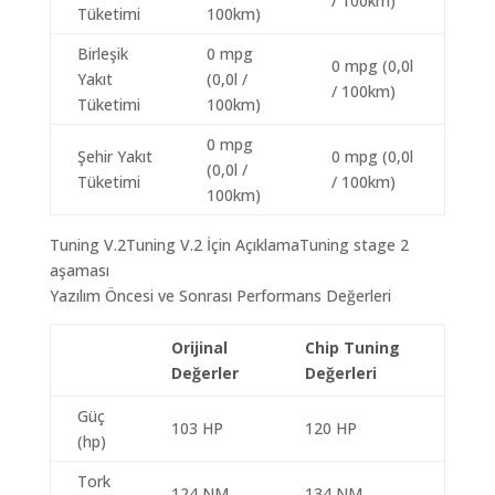
/ 100km)
Tüketimi
100km)
Birleşik
0 mpg
0 mpg (0,0l
Yakıt
(0,0l /
/ 100km)
Tüketimi
100km)
0 mpg
Şehir Yakıt
0 mpg (0,0l
(0,0l /
Tüketimi
/ 100km)
100km)
Tuning V.2Tuning V.2 İçin AçıklamaTuning stage 2
aşaması
Yazılım Öncesi ve Sonrası Performans Değerleri
Orijinal
Chip Tuning
Değerler
Değerleri
Güç
103 HP
120 HP
(hp)
Tork
124 NM
134 NM