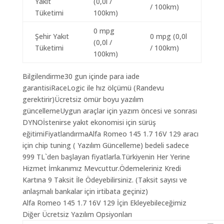
Yakıt
(0,0l /
/ 100km)
Tüketimi
100km)
0 mpg
Şehir Yakıt
0 mpg (0,0l
(0,0l /
Tüketimi
/ 100km)
100km)
Bilgilendirme30 gun içinde para iade
garantisiRaceLogic ile hız ölçümü (Randevu
gerektirir)Ücretsiz ömür boyu yazılım
güncellemeUygun araçlar için yazım öncesi ve sonrası
DYNOİstenirse yakıt ekonomisi için sürüş
eğitimiFiyatlandırmaAlfa Romeo 145 1.7 16V 129 aracı
için chip tuning ( Yazılım Güncelleme) bedeli sadece
999 TL`den başlayan fiyatlarla.Türkiyenin Her Yerine
Hizmet İmkanımız Mevcuttur.Ödemeleriniz Kredi
Kartına 9 Taksit İle Ödeyebilirsiniz. (Taksit sayısı ve
anlaşmalı bankalar için irtibata geçiniz)
Alfa Romeo 145 1.7 16V 129 İçin Ekleyebileceğimiz
Diğer Ücretsiz Yazılım Opsiyonları