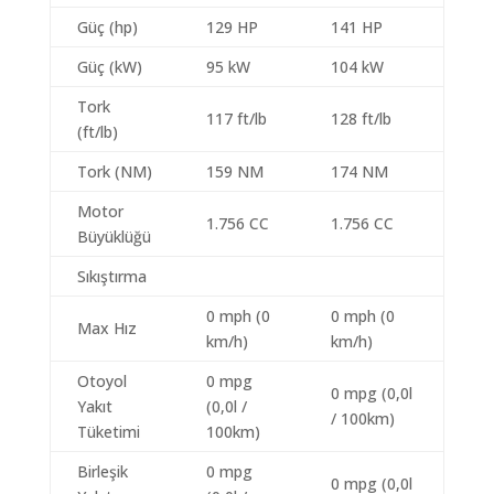
Güç (hp)
129 HP
141 HP
Güç (kW)
95 kW
104 kW
Tork
117 ft/lb
128 ft/lb
(ft/lb)
Tork (NM)
159 NM
174 NM
Motor
1.756 CC
1.756 CC
Büyüklüğü
Sıkıştırma
0 mph (0
0 mph (0
Max Hız
km/h)
km/h)
Otoyol
0 mpg
0 mpg (0,0l
Yakıt
(0,0l /
/ 100km)
Tüketimi
100km)
Birleşik
0 mpg
0 mpg (0,0l