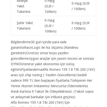
Birleşik
0 mpg
0 mpg (0,0l
Yakıt
(0,0l /
/ 100km)
Tüketimi
100km)
0 mpg
Şehir Yakıt
0 mpg (0,0l
(0,0l /
Tüketimi
/ 100km)
100km)
Bilgilendirme30 gun içinde para iade
garantisiRaceLogic ile hız ölçümü (Randevu
gerektirir)Ücretsiz ömür boyu yazılım
güncellemeUygun araçlar için yazım öncesi ve sonrası
DYNOİstenirse yakıt ekonomisi için sürüş
eğitimiFiyatlandırmaAlfa Romeo 159 1.8 TBi 200 (16V)
aracı için chip tuning ( Yazılım Güncelleme) bedeli
sadece 999 TL`den başlayan fiyatlarla.Türkiyenin Her
Yerine Hizmet İmkanımız Mevcuttur.Ödemeleriniz
Kredi Kartına 9 Taksit İle Ödeyebilirsiniz. (Taksit sayısı
ve anlaşmalı bankalar için irtibata geçiniz)
Alfa Romeo 159 1.8 TBi 200 (16V) İçin