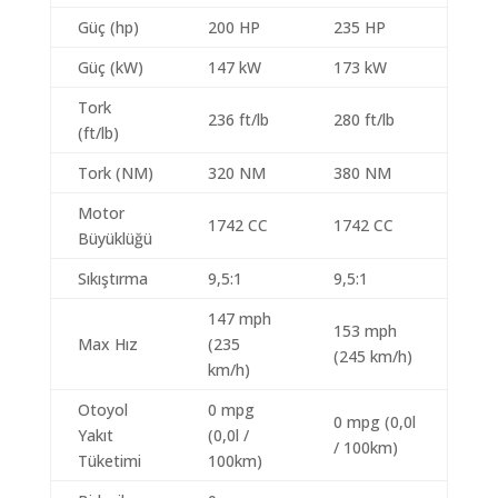
Güç (hp)
200 HP
235 HP
Güç (kW)
147 kW
173 kW
Tork
236 ft/lb
280 ft/lb
(ft/lb)
Tork (NM)
320 NM
380 NM
Motor
1742 CC
1742 CC
Büyüklüğü
Sıkıştırma
9,5:1
9,5:1
147 mph
153 mph
Max Hız
(235
(245 km/h)
km/h)
Otoyol
0 mpg
0 mpg (0,0l
Yakıt
(0,0l /
/ 100km)
Tüketimi
100km)