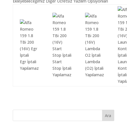
Ekleyebileceğimiz Diğer Ücretsiz Yazılım Opsiyonları
Egr İptali
Start
Lambda
Laun
Yapılamaz
Stop İptali
(O2) İptali
Kont
Yapılamaz
Yapılamaz
İptali
Yapı
Ara