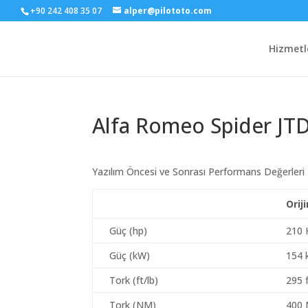
+90 242 408 35 07
alper@pilototo.com
Hizmetl
Alfa Romeo Spider JTD
Yazılım Öncesi ve Sonrası Performans Değerleri
Orij
Güç (hp)
210 
Güç (kW)
154
Tork (ft/lb)
295 f
Tork (NM)
400