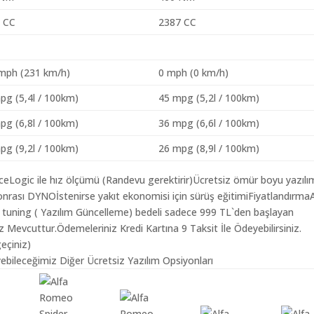
 CC
2387 CC
mph (231 km/h)
0 mph (0 km/h)
pg (5,4l / 100km)
45 mpg (5,2l / 100km)
pg (6,8l / 100km)
36 mpg (6,6l / 100km)
pg (9,2l / 100km)
26 mpg (8,9l / 100km)
aceLogic ile hız ölçümü (Randevu gerektirir)Ücretsiz ömür boyu yazılı
nrası DYNOİstenirse yakıt ekonomisi için sürüş eğitimiFiyatlandırmaA
 tuning ( Yazılım Güncelleme) bedeli sadece 999 TL`den başlayan
z Mevcuttur.Ödemeleriniz Kredi Kartına 9 Taksit İle Ödeyebilirsiniz.
geçiniz)
ebileceğimiz Diğer Ücretsiz Yazılım Opsiyonları