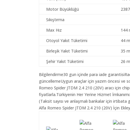
Motor Büyüklüğü
2387
Sıkıştırma
Max Hız
144 
Otoyol Yakıt Tüketimi
44 m
Birleşik Yakıt Tüketimi
35 m
Şehir Yakıt Tüketimi
26 m
Bilgilendirme30 gun içinde para iade garantisiR
güncellemeUygun araçlar için yazım öncesi ve so
Romeo Spider JTDM 2.4 210 (20V) aracı için chip
fiyatlarla.Türkiyenin Her Yerine Hizmet İmkanımı
(Taksit sayısı ve anlaşmalı bankalar için irtibata 
Alfa Romeo Spider JTDM 2.4 210 (20V) İçin Ekley