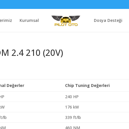
erimiz
Kurumsal
Dosya Desteği
M 2.4 210 (20V)
inal Değerler
Chip Tuning Değerleri
HP
240 HP
 kW
176 kW
t/lb
339 ft/lb
 NM
460 NM