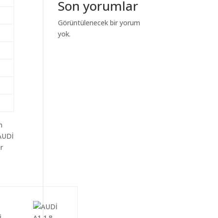
Son yorumlar
Görüntülenecek bir yorum
yok.
m
aAUDİ
er