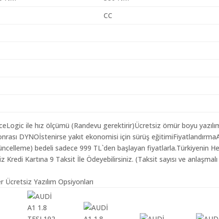
CC
aceLogic ile hız ölçümü (Randevu gerektirir)Ücretsiz ömür boyu yazılı
onrası DYNOİstenirse yakıt ekonomisi için sürüş eğitimiFiyatlandırm
 Güncelleme) bedeli sadece 999 TL`den başlayan fiyatlarla.Türkiyenin H
redi Kartına 9 Taksit İle Ödeyebilirsiniz. (Taksit sayısı ve anlaşmalı
r Ücretsiz Yazılım Opsiyonları