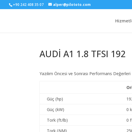
+90 242 408 35 07
alper@pilototo.com
Hizmetl
AUDİ A1 1.8 TFSI 192
Yazılım Öncesi ve Sonrası Performans Değerleri
Or
Güç (hp)
19
Güç (kW)
0 
Tork (ft/lb)
0 f
Tork (NM)
25