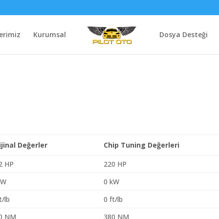
erimiz
Kurumsal
Dosya Desteği
ijinal Değerler
Chip Tuning Değerleri
2 HP
220 HP
kW
0 kW
t/lb
0 ft/lb
0 NM
380 NM