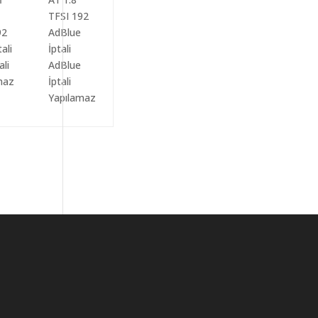
ali
AdBlue
maz
İptali
Yapılamaz