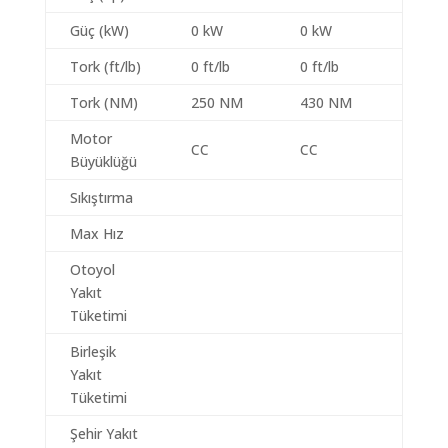
Güç (kW)
0 kW
0 kW
Tork (ft/lb)
0 ft/lb
0 ft/lb
Tork (NM)
250 NM
430 NM
Motor
CC
CC
Büyüklüğü
Sıkıştırma
Max Hız
Otoyol
Yakıt
Tüketimi
Birleşik
Yakıt
Tüketimi
Şehir Yakıt