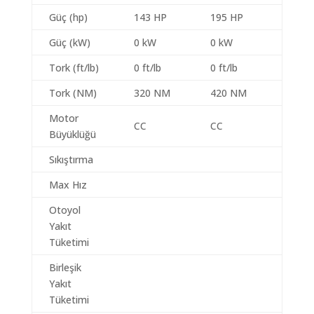
Güç (hp)
143 HP
195 HP
Güç (kW)
0 kW
0 kW
Tork (ft/lb)
0 ft/lb
0 ft/lb
Tork (NM)
320 NM
420 NM
Motor
CC
CC
Büyüklüğü
Sıkıştırma
Max Hız
Otoyol
Yakıt
Tüketimi
Birleşik
Yakıt
Tüketimi