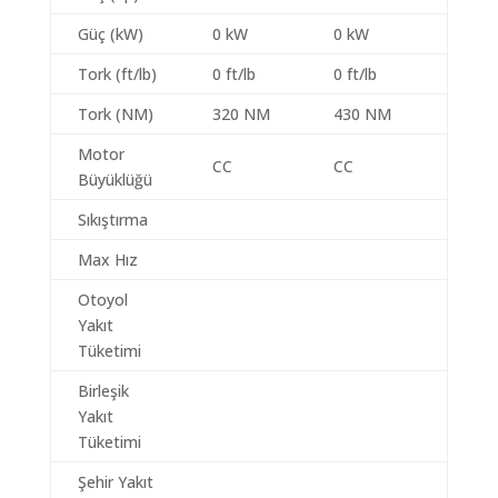
Güç (kW)
0 kW
0 kW
Tork (ft/lb)
0 ft/lb
0 ft/lb
Tork (NM)
320 NM
430 NM
Motor
CC
CC
Büyüklüğü
Sıkıştırma
Max Hız
Otoyol
Yakıt
Tüketimi
Birleşik
Yakıt
Tüketimi
Şehir Yakıt