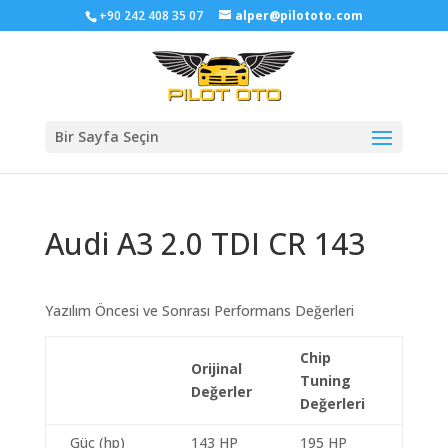
+90 242 408 35 07
alper@pilototo.com
Bir Sayfa Seçin
Audi A3 2.0 TDI CR 143
Yazılım Öncesi ve Sonrası Performans Değerleri
Chip
Orijinal
Tuning
Değerler
Değerleri
Güç (hp)
143 HP
195 HP