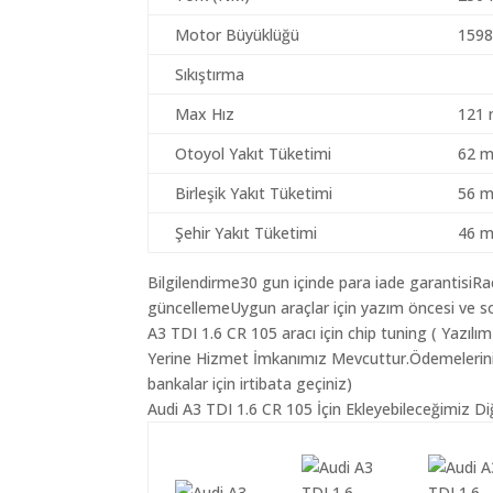
Motor Büyüklüğü
1598
Sıkıştırma
Max Hız
121 
Otoyol Yakıt Tüketimi
62 m
Birleşik Yakıt Tüketimi
56 m
Şehir Yakıt Tüketimi
46 m
Bilgilendirme30 gun içinde para iade garantisiR
güncellemeUygun araçlar için yazım öncesi ve so
A3 TDI 1.6 CR 105 aracı için chip tuning ( Yazıl
Yerine Hizmet İmkanımız Mevcuttur.Ödemeleriniz K
bankalar için irtibata geçiniz)
Audi A3 TDI 1.6 CR 105 İçin Ekleyebileceğimiz Di