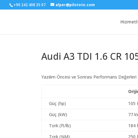
+90 242 408 35 07
alper@pilototo.com
Hizmetl
Audi A3 TDI 1.6 CR 10
Yazılım Öncesi ve Sonrası Performans Değerleri
Orij
Güç (hp)
105 
Güç (kW)
77 
Tork (ft/lb)
184 f
Tork (NM)
250