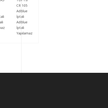
ali
AdBlue
maz
İptali
Yapılamaz