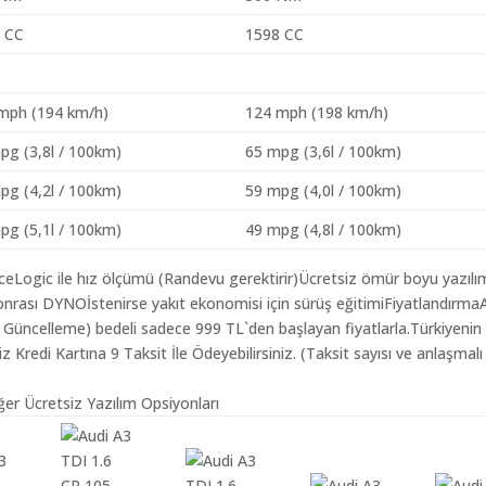
 CC
1598 CC
mph (194 km/h)
124 mph (198 km/h)
pg (3,8l / 100km)
65 mpg (3,6l / 100km)
pg (4,2l / 100km)
59 mpg (4,0l / 100km)
pg (5,1l / 100km)
49 mpg (4,8l / 100km)
aceLogic ile hız ölçümü (Randevu gerektirir)Ücretsiz ömür boyu yazılı
nrası DYNOİstenirse yakıt ekonomisi için sürüş eğitimiFiyatlandırma
ım Güncelleme) bedeli sadece 999 TL`den başlayan fiyatlarla.Türkiyenin
redi Kartına 9 Taksit İle Ödeyebilirsiniz. (Taksit sayısı ve anlaşmalı
ğer Ücretsiz Yazılım Opsiyonları