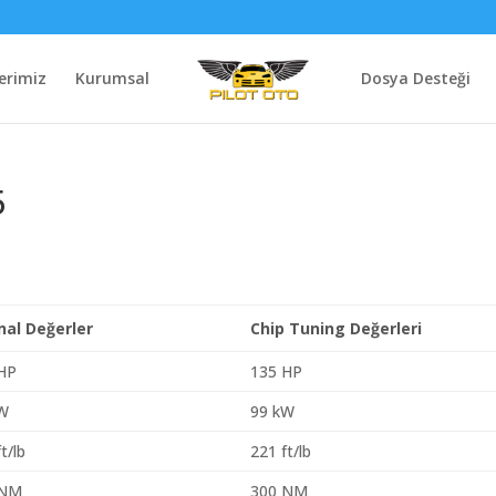
erimiz
Kurumsal
Dosya Desteği
5
inal Değerler
Chip Tuning Değerleri
HP
135 HP
kW
99 kW
t/lb
221 ft/lb
 NM
300 NM