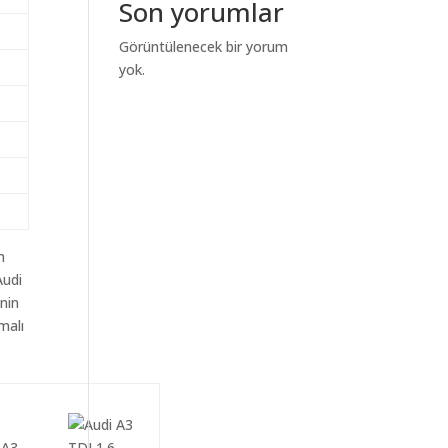
Son yorumlar
Görüntülenecek bir yorum
yok.
m
Audi
enin
malı