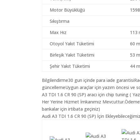
Motor Büyüklüğü
1598
Sıkıştırma
Max Hız
113 
Otoyol Yakıt Tüketimi
60 m
Birleşik Yakıt Tüketimi
53 m
Şehir Yakıt Tüketimi
44 m
Bilgilendirme30 gun içinde para iade garantisiR
güncellemeUygun araçlar için yazım öncesi ve so
A3 TDI 1.6 CR 90 (SP) aracı için chip tuning ( Y
Her Yerine Hizmet İmkanımız Mevcuttur.Ödemelerin
bankalar için irtibata geçiniz)
Audi A3 TDI 1.6 CR 90 (SP) İçin Ekleyebileceğimi