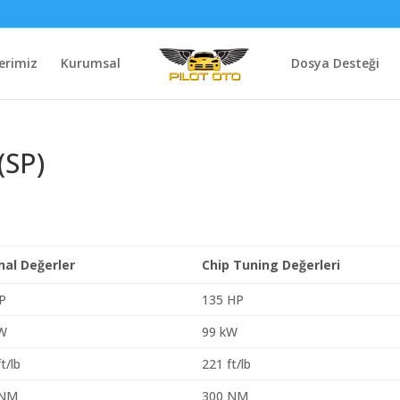
erimiz
Kurumsal
Dosya Desteği
(SP)
inal Değerler
Chip Tuning Değerleri
P
135 HP
kW
99 kW
t/lb
221 ft/lb
 NM
300 NM