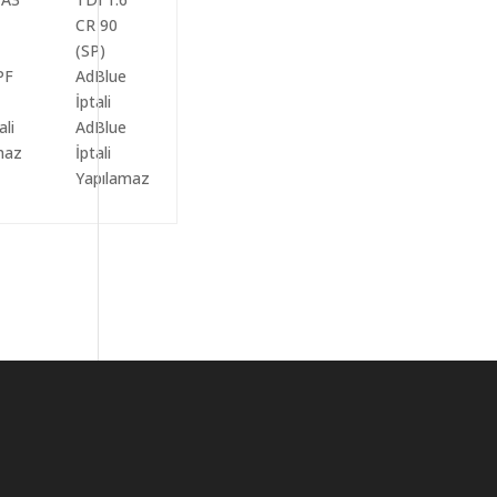
ali
AdBlue
maz
İptali
Yapılamaz