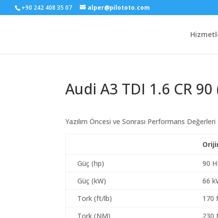
+90 242 408 35 07
alper@pilototo.com
Hizmetl
Audi A3 TDI 1.6 CR 90 
Yazılım Öncesi ve Sonrası Performans Değerleri
Orij
Güç (hp)
90 H
Güç (kW)
66 
Tork (ft/lb)
170 f
Tork (NM)
230