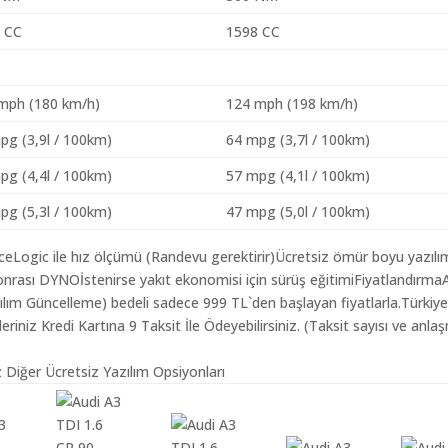
 CC
1598 CC
mph (180 km/h)
124 mph (198 km/h)
pg (3,9l / 100km)
64 mpg (3,7l / 100km)
pg (4,4l / 100km)
57 mpg (4,1l / 100km)
pg (5,3l / 100km)
47 mpg (5,0l / 100km)
aceLogic ile hız ölçümü (Randevu gerektirir)Ücretsiz ömür boyu yazılı
nrası DYNOİstenirse yakıt ekonomisi için sürüş eğitimiFiyatlandırma
azılım Güncelleme) bedeli sadece 999 TL`den başlayan fiyatlarla.Türkiy
iz Kredi Kartına 9 Taksit İle Ödeyebilirsiniz. (Taksit sayısı ve anlaş
z Diğer Ücretsiz Yazılım Opsiyonları