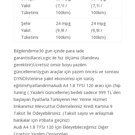
Yakıt
(7,1l /
(7,1l /
Tüketimi
100km)
100km)
Şehir
24 mpg
24 mpg
Yakıt
(9,9l /
(9,9l /
Tüketimi
100km)
100km)
Bilgilendirme30 gun içinde para iade
garantisiRaceLogic ile hız ölçümü (Randevu
gerektirir)Ücretsiz ömür boyu yazılım
güncellemeUygun araçlar için yazım öncesi ve sonrası
DYNOİstenirse yakıt ekonomisi için sürüş
eğitimiFiyatlandırmaAudi A4 1.8 TFSI 120 aracı için chip
tuning ( Yazılım Güncelleme) bedeli sadece 999 TL`den
başlayan fiyatlarla.Türkiyenin Her Yerine Hizmet
İmkanımız Mevcuttur.Ödemeleriniz Kredi Kartına 9
Taksit İle Ödeyebilirsiniz. (Taksit sayısı ve anlaşmalı
bankalar için irtibata geçiniz)
Audi A4 1.8 TFSI 120 İçin Ekleyebileceğimiz Diğer
Ücretsiz Yazılım Opsiyonları