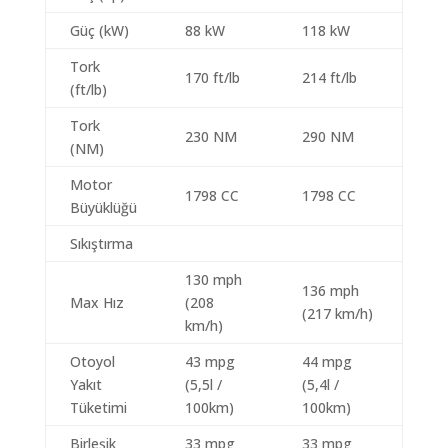
Güç (kW)
88 kW
118 kW
Tork
170 ft/lb
214 ft/lb
(ft/lb)
Tork
230 NM
290 NM
(NM)
Motor
1798 CC
1798 CC
Büyüklüğü
Sıkıştırma
130 mph
136 mph
Max Hız
(208
(217 km/h)
km/h)
Otoyol
43 mpg
44 mpg
Yakıt
(5,5l /
(5,4l /
Tüketimi
100km)
100km)
Birleşik
33 mpg
33 mpg