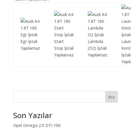
Egr İptali
Start
Lambda
Laun
Yapılamaz
Stop İptali
(O2) İptali
Kont
Yapılamaz
Yapılamaz
İptali
Yapı
Ara
Son Yazılar
Opel Omega 2.0 DTI 100