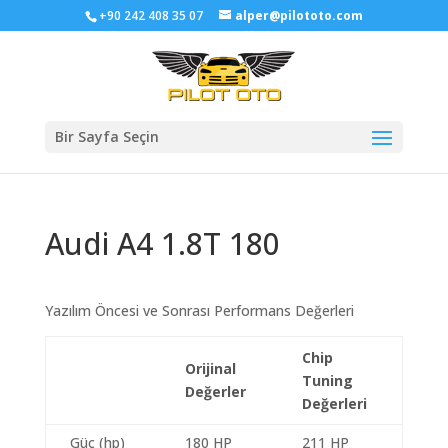
+90 242 408 35 07
alper@pilototo.com
Bir Sayfa Seçin
Audi A4 1.8T 180
Yazılım Öncesi ve Sonrası Performans Değerleri
Chip
Orijinal
Tuning
Değerler
Değerleri
Güç (hp)
180 HP
211 HP