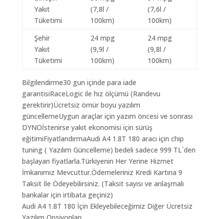
Yakıt
(7,8l /
(7,6l /
Tüketimi
100km)
100km)
Şehir
24 mpg
24 mpg
Yakıt
(9,9l /
(9,8l /
Tüketimi
100km)
100km)
Bilgilendirme30 gun içinde para iade
garantisiRaceLogic ile hız ölçümü (Randevu
gerektirir)Ücretsiz ömür boyu yazılım
güncellemeUygun araçlar için yazım öncesi ve sonrası
DYNOİstenirse yakıt ekonomisi için sürüş
eğitimiFiyatlandırmaAudi A4 1.8T 180 aracı için chip
tuning ( Yazılım Güncelleme) bedeli sadece 999 TL`den
başlayan fiyatlarla.Türkiyenin Her Yerine Hizmet
İmkanımız Mevcuttur.Ödemeleriniz Kredi Kartına 9
Taksit İle Ödeyebilirsiniz. (Taksit sayısı ve anlaşmalı
bankalar için irtibata geçiniz)
Audi A4 1.8T 180 İçin Ekleyebileceğimiz Diğer Ücretsiz
Yazılım Opsiyonları