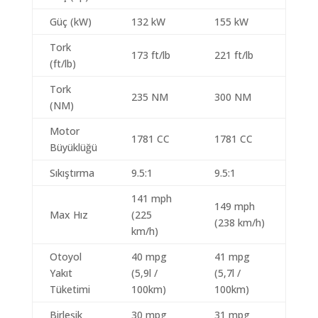
Güç (kW)
132 kW
155 kW
Tork
173 ft/lb
221 ft/lb
(ft/lb)
Tork
235 NM
300 NM
(NM)
Motor
1781 CC
1781 CC
Büyüklüğü
Sıkıştırma
9.5:1
9.5:1
141 mph
149 mph
Max Hız
(225
(238 km/h)
km/h)
Otoyol
40 mpg
41 mpg
Yakıt
(5,9l /
(5,7l /
Tüketimi
100km)
100km)
Birleşik
30 mpg
31 mpg