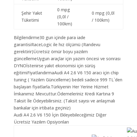
0 mpg
Şehir Yakıt
0 mpg (0,0l
(0,0l /
Tüketimi
/ 100km)
100km)
Bilgilendirme30 gun içinde para iade
garantisiRaceLogic ile hız ölçümü (Randevu
gerektirir)Ücretsiz ömür boyu yazılım
güncellemeUygun araçlar için yazım öncesi ve sonrası
DYNOİstenirse yakıt ekonomisi için sürüş
eğitimiFiyatlandırmaAudi A4 2.6 V6 150 aracı için chip
tuning ( Yazılım Güncelleme) bedeli sadece 999 TL`den
başlayan fiyatlarla.Türkiyenin Her Yerine Hizmet
İmkanımız Mevcuttur.Ödemeleriniz Kredi Kartına 9
Taksit İle Ödeyebilirsiniz. (Taksit sayısı ve anlaşmalı
bankalar için irtibata geçiniz)
Audi A4 2.6 V6 150 İçin Ekleyebileceğimiz Diğer
Ücretsiz Yazılım Opsiyonları