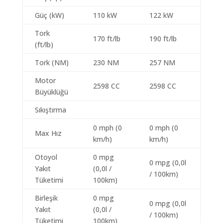
Güç (kW)
110 kW
122 kW
Tork
170 ft/lb
190 ft/lb
(ft/lb)
Tork (NM)
230 NM
257 NM
Motor
2598 CC
2598 CC
Büyüklüğü
Sıkıştırma
0 mph (0
0 mph (0
Max Hız
km/h)
km/h)
Otoyol
0 mpg
0 mpg (0,0l
Yakıt
(0,0l /
/ 100km)
Tüketimi
100km)
Birleşik
0 mpg
0 mpg (0,0l
Yakıt
(0,0l /
/ 100km)
Tüketimi
100km)