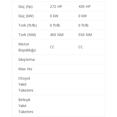
Güç (hp)
272 HP
430 HP
Güç (kW)
0 kW
0 kW
Tork (ft/lb)
0 ft/lb
0 ft/lb
Tork (NM)
400 NM
550 NM
Motor
CC
CC
Büyüklüğü
Sıkıştırma
Max Hız
Otoyol
Yakıt
Tüketimi
Birleşik
Yakıt
Tüketimi