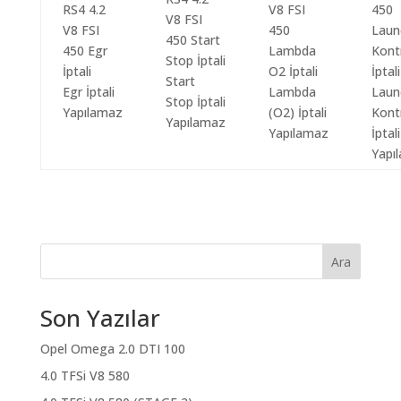
Start
Egr İptali
Lambda
Laun
Stop İptali
Yapılamaz
(O2) İptali
Kont
Yapılamaz
Yapılamaz
İptali
Yapı
Ara
Son Yazılar
Opel Omega 2.0 DTI 100
4.0 TFSi V8 580