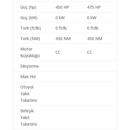
Güç (hp)
450 HP
475 HP
Güç (kW)
0 kW
0 kW
Tork (ft/lb)
0 ft/lb
0 ft/lb
Tork (NM)
430 NM
450 NM
Motor
CC
CC
Büyüklüğü
Sıkıştırma
Max Hız
Otoyol
Yakıt
Tüketimi
Birleşik
Yakıt
Tüketimi