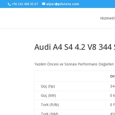
+90 242 408 35 07
alper@pilototo.com
Hizmetl
Audi A4 S4 4.2 V8 344
Yazılım Öncesi ve Sonrası Performans Değerleri
Or
Güç (hp)
34
Güç (kW)
0 
Tork (ft/lb)
0 f
Tork (NM)
41