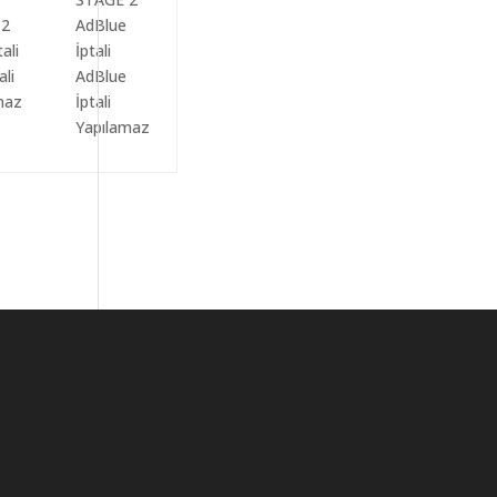
ali
AdBlue
maz
İptali
Yapılamaz