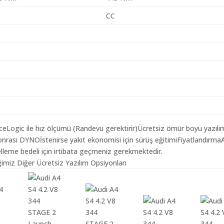
CC
aceLogic ile hız ölçümü (Randevu gerektirir)Ücretsiz ömür boyu yazılı
nrası DYNOİstenirse yakıt ekonomisi için sürüş eğitimiFiyatlandırma
lleme bedeli için irtibata geçmeniz gerekmektedir.
imiz Diğer Ücretsiz Yazılım Opsiyonları