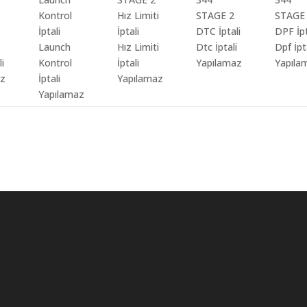
Launch
Hız Limiti
Dtc İptali
Dpf İpt
li
Kontrol
İptali
Yapılamaz
Yapıla
az
İptali
Yapılamaz
Yapılamaz