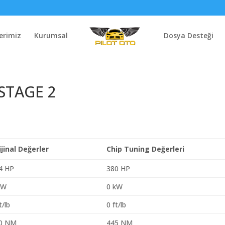
erimiz
Kurumsal
Dosya Desteği
 STAGE 2
ijinal Değerler
Chip Tuning Değerleri
4 HP
380 HP
kW
0 kW
t/lb
0 ft/lb
0 NM
445 NM