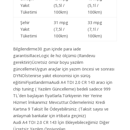
Yakıt
(5,5l /
(5,1l /
Tüketimi
100km)
100km)
Şehir
31 mpg
33 mpg
Yakıt
(7,5l /
(7,1l /
Tüketimi
100km)
100km)
Bilgilendirme30 gun içinde para iade
garantisiRaceLogic ile hız ölçümü (Randevu
gerektirir)Ücretsiz ömür boyu yazılım
güncellemeUygun araçlar için yazım öncesi ve sonrası
DYNOİstenirse yakıt ekonomisi için sürüş
eğitimiFiyatlandırmaAudi A4 TDI 2.0 CR 143 aracı için
chip tuning ( Yazılım Güncelleme) bedeli sadece 999
TL`den başlayan fiyatlarla.Türkiyenin Her Yerine
Hizmet İmkanımız Mevcuttur.Ödemeleriniz Kredi
Kartına 9 Taksit İle Ödeyebilirsiniz. (Taksit sayısı ve
anlaşmalı bankalar için irtibata geçiniz)
Audi A4 TDI 2.0 CR 143 İçin Ekleyebileceğimiz Diğer
Ücretsiz Yazılım Opsiyonları