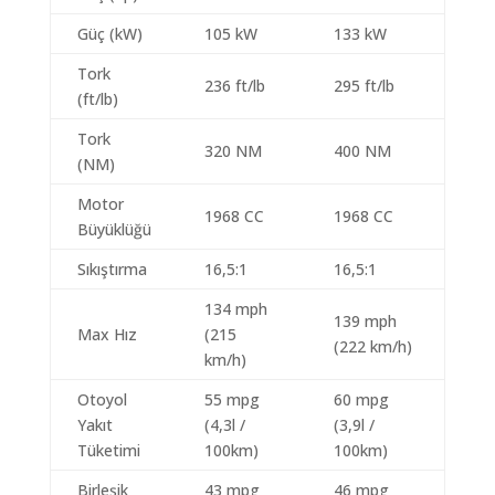
Güç (kW)
105 kW
133 kW
Tork
236 ft/lb
295 ft/lb
(ft/lb)
Tork
320 NM
400 NM
(NM)
Motor
1968 CC
1968 CC
Büyüklüğü
Sıkıştırma
16,5:1
16,5:1
134 mph
139 mph
Max Hız
(215
(222 km/h)
km/h)
Otoyol
55 mpg
60 mpg
Yakıt
(4,3l /
(3,9l /
Tüketimi
100km)
100km)
Birleşik
43 mpg
46 mpg