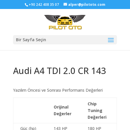
+90 242 408 35 07
alper@pilototo.com
Bir Sayfa Seçin
Audi A4 TDI 2.0 CR 143
Yazılım Öncesi ve Sonrası Performans Değerleri
Chip
Orijinal
Tuning
Değerler
Değerleri
Güç (hp)
143 HP
180 HP