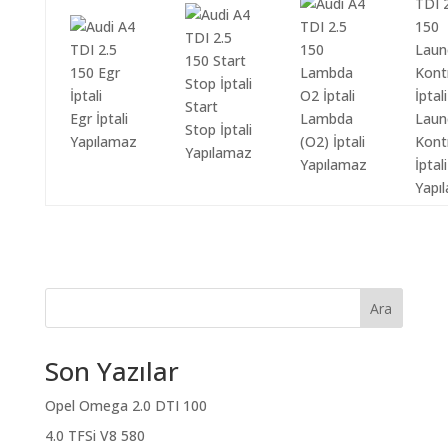
Start
Egr İptali
Lambda
Laun
Stop İptali
Yapılamaz
(O2) İptali
Kont
Yapılamaz
Yapılamaz
İptali
Yapı
Ara
Son Yazılar
Opel Omega 2.0 DTI 100
4.0 TFSi V8 580