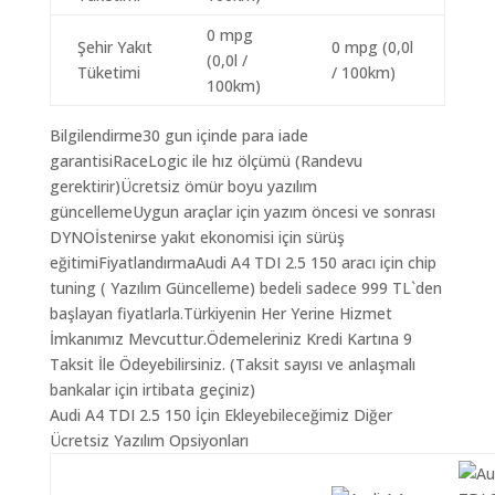
0 mpg
Şehir Yakıt
0 mpg (0,0l
(0,0l /
Tüketimi
/ 100km)
100km)
Bilgilendirme30 gun içinde para iade
garantisiRaceLogic ile hız ölçümü (Randevu
gerektirir)Ücretsiz ömür boyu yazılım
güncellemeUygun araçlar için yazım öncesi ve sonrası
DYNOİstenirse yakıt ekonomisi için sürüş
eğitimiFiyatlandırmaAudi A4 TDI 2.5 150 aracı için chip
tuning ( Yazılım Güncelleme) bedeli sadece 999 TL`den
başlayan fiyatlarla.Türkiyenin Her Yerine Hizmet
İmkanımız Mevcuttur.Ödemeleriniz Kredi Kartına 9
Taksit İle Ödeyebilirsiniz. (Taksit sayısı ve anlaşmalı
bankalar için irtibata geçiniz)
Audi A4 TDI 2.5 150 İçin Ekleyebileceğimiz Diğer
Ücretsiz Yazılım Opsiyonları