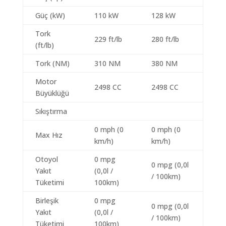
Güç (kW)
110 kW
128 kW
Tork
229 ft/lb
280 ft/lb
(ft/lb)
Tork (NM)
310 NM
380 NM
Motor
2498 CC
2498 CC
Büyüklüğü
Sıkıştırma
0 mph (0
0 mph (0
Max Hız
km/h)
km/h)
Otoyol
0 mpg
0 mpg (0,0l
Yakıt
(0,0l /
/ 100km)
Tüketimi
100km)
Birleşik
0 mpg
0 mpg (0,0l
Yakıt
(0,0l /
/ 100km)
Tüketimi
100km)