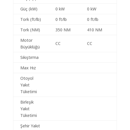
Güç (kW)
0 kW
0 kW
Tork (ft/lb)
0 ft/lb
0 ft/lb
Tork (NM)
350 NM
410 NM
Motor
CC
CC
Büyüklüğü
Sıkıştırma
Max Hız
Otoyol
Yakıt
Tüketimi
Birleşik
Yakıt
Tüketimi
Şehir Yakıt