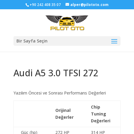
+90 242 408 35 07
alper@pilototo.com
Bir Sayfa Seçin
Audi A5 3.0 TFSI 272
Yazılım Öncesi ve Sonrası Performans Değerleri
Chip
Orijinal
Tuning
Değerler
Değerleri
Güç (hp)
272 HP
314 HP