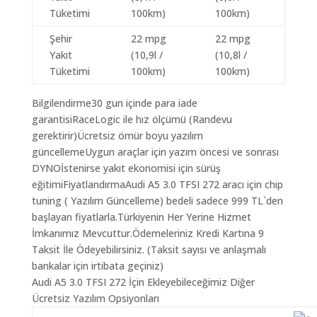
Tüketimi
100km)
100km)
Şehir
22 mpg
22 mpg
Yakıt
(10,9l /
(10,8l /
Tüketimi
100km)
100km)
Bilgilendirme30 gun içinde para iade
garantisiRaceLogic ile hız ölçümü (Randevu
gerektirir)Ücretsiz ömür boyu yazılım
güncellemeUygun araçlar için yazım öncesi ve sonrası
DYNOİstenirse yakıt ekonomisi için sürüş
eğitimiFiyatlandırmaAudi A5 3.0 TFSI 272 aracı için chip
tuning ( Yazılım Güncelleme) bedeli sadece 999 TL`den
başlayan fiyatlarla.Türkiyenin Her Yerine Hizmet
İmkanımız Mevcuttur.Ödemeleriniz Kredi Kartına 9
Taksit İle Ödeyebilirsiniz. (Taksit sayısı ve anlaşmalı
bankalar için irtibata geçiniz)
Audi A5 3.0 TFSI 272 İçin Ekleyebileceğimiz Diğer
Ücretsiz Yazılım Opsiyonları