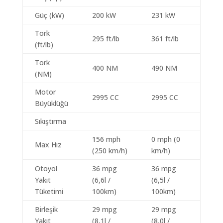
Güç (kW)
200 kW
231 kW
Tork
295 ft/lb
361 ft/lb
(ft/lb)
Tork
400 NM
490 NM
(NM)
Motor
2995 CC
2995 CC
Büyüklüğü
Sıkıştırma
156 mph
0 mph (0
Max Hız
(250 km/h)
km/h)
Otoyol
36 mpg
36 mpg
Yakıt
(6,6l /
(6,5l /
Tüketimi
100km)
100km)
Birleşik
29 mpg
29 mpg
Yakıt
(8,1l /
(8,0l /