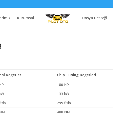
erimiz
Kurumsal
Dosya Desteği
3
inal Değerler
Chip Tuning Değerleri
HP
180 HP
 kW
133 kW
t/lb
295 ft/lb
 NM
400 NM