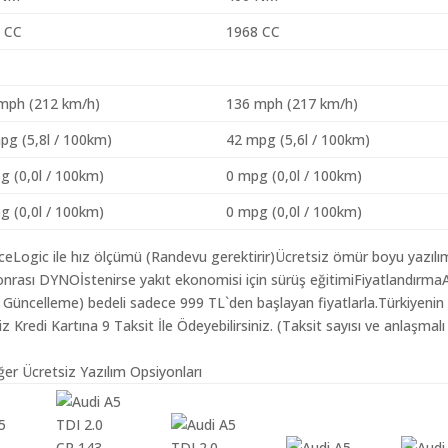
 CC
1968 CC
mph (212 km/h)
136 mph (217 km/h)
pg (5,8l / 100km)
42 mpg (5,6l / 100km)
g (0,0l / 100km)
0 mpg (0,0l / 100km)
g (0,0l / 100km)
0 mpg (0,0l / 100km)
aceLogic ile hız ölçümü (Randevu gerektirir)Ücretsiz ömür boyu yazılı
nrası DYNOİstenirse yakıt ekonomisi için sürüş eğitimiFiyatlandırma
ım Güncelleme) bedeli sadece 999 TL`den başlayan fiyatlarla.Türkiyenin
redi Kartına 9 Taksit İle Ödeyebilirsiniz. (Taksit sayısı ve anlaşmalı
ğer Ücretsiz Yazılım Opsiyonları