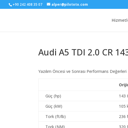
+90 242 408 35 07
alper@pilototo.com
Hizmetl
Audi A5 TDI 2.0 CR 14
Yazılım Öncesi ve Sonrası Performans Değerleri
Orij
Güç (hp)
143 
Güç (kW)
105
Tork (ft/lb)
236 f
Tork (NM)
320