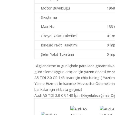
Motor Büyüklüğü
1968
Sıkıştırma
Max Hız
133 
Otoyol Yakıt Tüketimi
41 m
Birleşik Yakıt Tüketimi
0 mp
Şehir Yakıt Tüketimi
0 mp
Bilgilendirme30 gun içinde para iade garantisiR
güncellemeUygun araçlar için yazım öncesi ve so
A5 TDI 2.0 CR 143 aracı için chip tuning ( Yazıl
Yerine Hizmet İmkanımız Mevcuttur.Ödemeleriniz K
bankalar için irtibata geçiniz)
Audi A5 TDI 2.0 CR 143 İçin Ekleyebileceğimiz Di