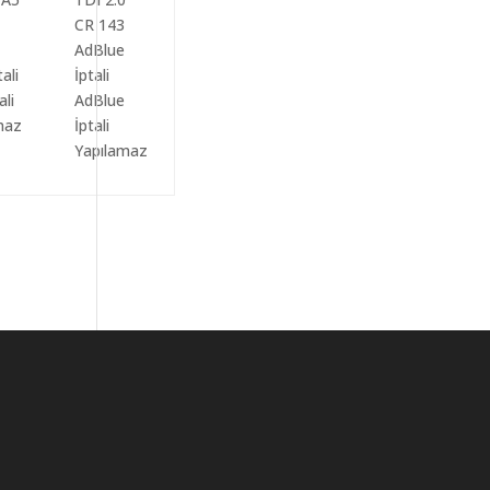
ali
AdBlue
maz
İptali
Yapılamaz