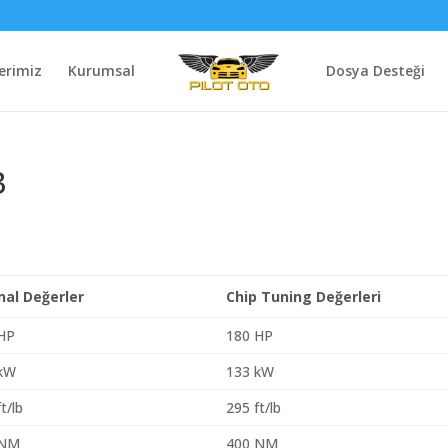
erimiz
Kurumsal
Dosya Desteği
3
inal Değerler
Chip Tuning Değerleri
HP
180 HP
 kW
133 kW
t/lb
295 ft/lb
 NM
400 NM