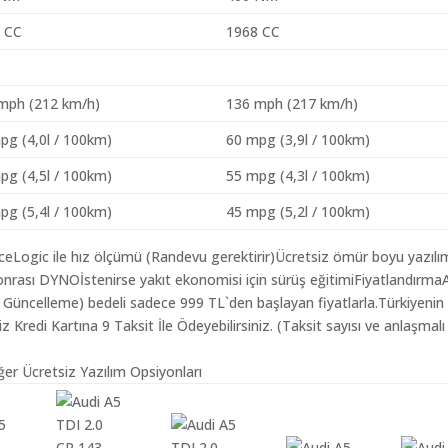
 CC
1968 CC
mph (212 km/h)
136 mph (217 km/h)
pg (4,0l / 100km)
60 mpg (3,9l / 100km)
pg (4,5l / 100km)
55 mpg (4,3l / 100km)
pg (5,4l / 100km)
45 mpg (5,2l / 100km)
aceLogic ile hız ölçümü (Randevu gerektirir)Ücretsiz ömür boyu yazılı
nrası DYNOİstenirse yakıt ekonomisi için sürüş eğitimiFiyatlandırma
ım Güncelleme) bedeli sadece 999 TL`den başlayan fiyatlarla.Türkiyenin
redi Kartına 9 Taksit İle Ödeyebilirsiniz. (Taksit sayısı ve anlaşmalı
ğer Ücretsiz Yazılım Opsiyonları