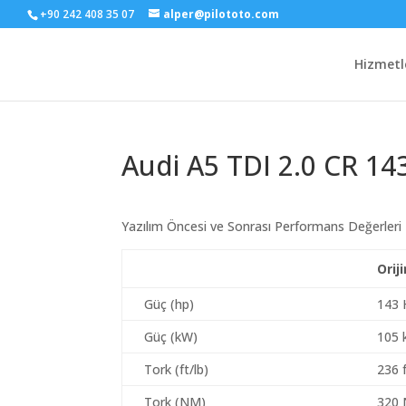
+90 242 408 35 07
alper@pilototo.com
Hizmetl
Audi A5 TDI 2.0 CR 14
Yazılım Öncesi ve Sonrası Performans Değerleri
Orij
Güç (hp)
143 
Güç (kW)
105
Tork (ft/lb)
236 f
Tork (NM)
320