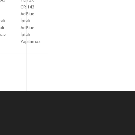
ali
AdBlue
maz
İptali
Yapılamaz