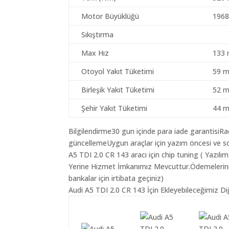
Motor Büyüklüğü
1968
Sıkıştırma
Max Hız
133 
Otoyol Yakıt Tüketimi
59 m
Birleşik Yakıt Tüketimi
52 m
Şehir Yakıt Tüketimi
44 m
Bilgilendirme30 gun içinde para iade garantisiR
güncellemeUygun araçlar için yazım öncesi ve so
A5 TDI 2.0 CR 143 aracı için chip tuning ( Yazıl
Yerine Hizmet İmkanımız Mevcuttur.Ödemeleriniz K
bankalar için irtibata geçiniz)
Audi A5 TDI 2.0 CR 143 İçin Ekleyebileceğimiz Di