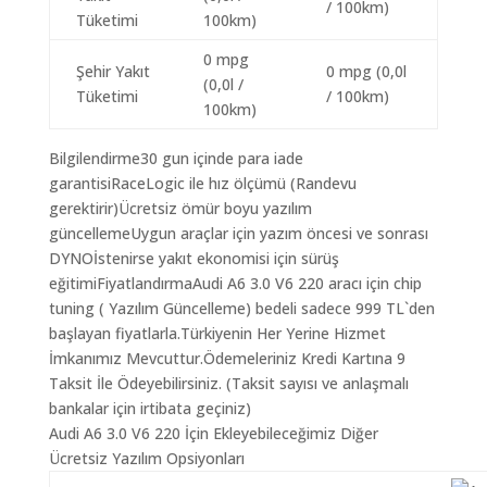
/ 100km)
Tüketimi
100km)
0 mpg
Şehir Yakıt
0 mpg (0,0l
(0,0l /
Tüketimi
/ 100km)
100km)
Bilgilendirme30 gun içinde para iade
garantisiRaceLogic ile hız ölçümü (Randevu
gerektirir)Ücretsiz ömür boyu yazılım
güncellemeUygun araçlar için yazım öncesi ve sonrası
DYNOİstenirse yakıt ekonomisi için sürüş
eğitimiFiyatlandırmaAudi A6 3.0 V6 220 aracı için chip
tuning ( Yazılım Güncelleme) bedeli sadece 999 TL`den
başlayan fiyatlarla.Türkiyenin Her Yerine Hizmet
İmkanımız Mevcuttur.Ödemeleriniz Kredi Kartına 9
Taksit İle Ödeyebilirsiniz. (Taksit sayısı ve anlaşmalı
bankalar için irtibata geçiniz)
Audi A6 3.0 V6 220 İçin Ekleyebileceğimiz Diğer
Ücretsiz Yazılım Opsiyonları