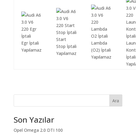
Start
Egr İptali
Lambda
Laun
Stop İptali
Yapılamaz
(O2) İptali
Kont
Yapılamaz
Yapılamaz
İptali
Yapı
Ara
Son Yazılar
Opel Omega 2.0 DTI 100