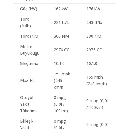
Güç (kW)
162 kW
176 kW
Tork
221 ft/lb
243 ft/lb
(ft/lb)
Tork (NM)
300 NM
330 NM
Motor
2976 CC
2976 CC
Büyüklüğü
Sıkıştırma
10.1:0
10.1:0
153 mph
155 mph
Max Hız
(245
(248 km/h)
km/h)
Otoyol
0 mpg
0 mpg (0,0l
Yakıt
(0,0l /
/ 100km)
Tüketimi
100km)
Birleşik
0 mpg
0 mpg (0,0l
Yakıt
(0,0l /