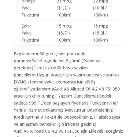
Birleşik
21 mpg
22 mpg
Yakıt
(11,2l /
(10,8l /
Tüketimi
100km)
100km)
Şehir
15 mpg
15 mpg
Yakıt
(15,7l /
(15,3l /
Tüketimi
100km)
100km)
Bilgilendirme30 gun içinde para iade
garantisiRaceLogic ile hız ölçümü (Randevu
gerektirir)Ücretsiz ömür boyu yazılım
güncellemeUygun araçlar için yazım öncesi ve sonrası
DYNOİstenirse yakıt ekonomisi için sürüş
eğitimiFiyatlandırmaAudi A6 Allroad C6 4.2 V8 FSI 350
aracı için chip tuning ( Yazılım Güncelleme) bedeli
sadece 999 TL`den başlayan fiyatlarla.Türkiyenin Her
Yerine Hizmet İmkanımız Mevcuttur.Ödemeleriniz
Kredi Kartına 9 Taksit İle Ödeyebilirsiniz. (Taksit sayısı
ve anlaşmalı bankalar için irtibata geçiniz)
Audi A6 Allroad C6 4.2 V8 FSI 350 İçin Ekleyebileceğimiz