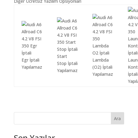
Diğer Ücretsiz Yazılım Opsiyonları
Start
Egr İptali
Lambda
Laun
Stop İptali
Yapılamaz
(O2) İptali
Kont
Yapılamaz
Yapılamaz
İptali
Yapı
Ara
Son Yazılar