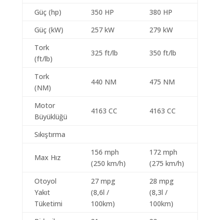
Güç (hp)
350 HP
380 HP
Güç (kW)
257 kW
279 kW
Tork
325 ft/lb
350 ft/lb
(ft/lb)
Tork
440 NM
475 NM
(NM)
Motor
4163 CC
4163 CC
Büyüklüğü
Sıkıştırma
156 mph
172 mph
Max Hız
(250 km/h)
(275 km/h)
Otoyol
27 mpg
28 mpg
Yakıt
(8,6l /
(8,3l /
Tüketimi
100km)
100km)