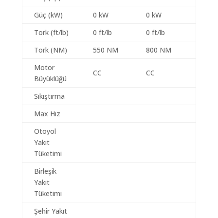
Güç (kW)
0 kW
0 kW
Tork (ft/lb)
0 ft/lb
0 ft/lb
Tork (NM)
550 NM
800 NM
Motor
CC
CC
Büyüklüğü
Sıkıştırma
Max Hız
Otoyol
Yakıt
Tüketimi
Birleşik
Yakıt
Tüketimi
Şehir Yakıt