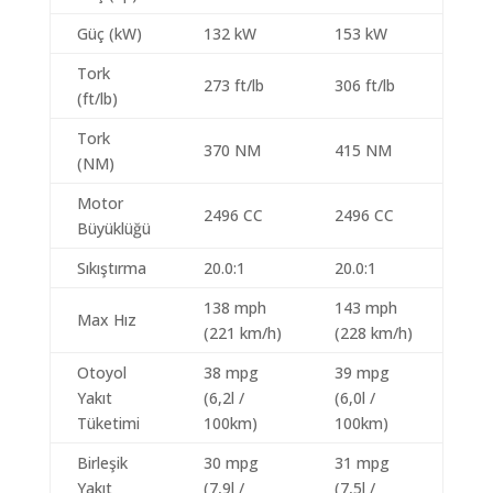
Güç (kW)
132 kW
153 kW
Tork
273 ft/lb
306 ft/lb
(ft/lb)
Tork
370 NM
415 NM
(NM)
Motor
2496 CC
2496 CC
Büyüklüğü
Sıkıştırma
20.0:1
20.0:1
138 mph
143 mph
Max Hız
(221 km/h)
(228 km/h)
Otoyol
38 mpg
39 mpg
Yakıt
(6,2l /
(6,0l /
Tüketimi
100km)
100km)
Birleşik
30 mpg
31 mpg
Yakıt
(7,9l /
(7,5l /