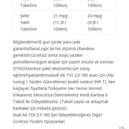
Tüketimi
100km)
100km)
Şehir
21 mpg
24 mpg
Yakıt
(11,3l /
(9,9l /
Tüketimi
100km)
100km)
Bilgilendirme30 gun içinde para iade
garantisiRaceLogic ile hız ölçümü (Randevu
gerektirir)Ücretsiz ömür boyu yazılım
güncellemeUygun araçlar için yazım öncesi ve sonrası
DYNOİstenirse yakıt ekonomisi için sürüş
eğitimiFiyatlandırmaAudi A6 TDI 2.5 180 aracı için chip
tuning ( Yazılım Güncelleme) bedeli sadece 999 TL`den
başlayan fiyatlarla.Türkiyenin Her Yerine Hizmet
İmkanımız Mevcuttur.Ödemeleriniz Kredi Kartına 9
Taksit İle Ödeyebilirsiniz. (Taksit sayısı ve anlaşmalı
bankalar için irtibata geçiniz)
Audi A6 TDI 2.5 180 İçin Ekleyebileceğimiz Diğer
Ücretsiz Yazılım Opsiyonları