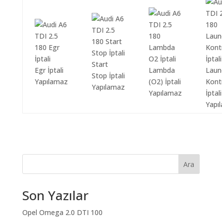
Start
Egr İptali
Lambda
Laun
Stop İptali
Yapılamaz
(O2) İptali
Kont
Yapılamaz
Yapılamaz
İptali
Yapı
Ara
Son Yazılar
Opel Omega 2.0 DTI 100