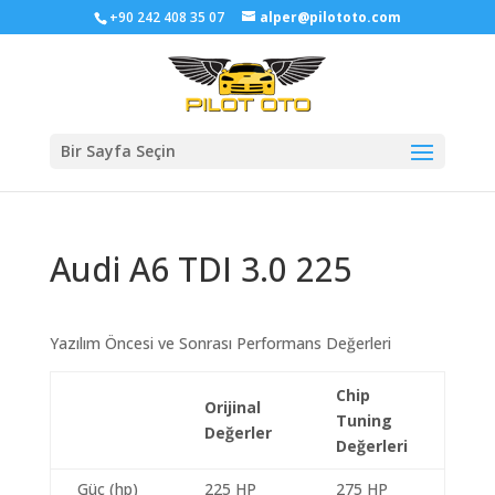
+90 242 408 35 07
alper@pilototo.com
Bir Sayfa Seçin
Audi A6 TDI 3.0 225
Yazılım Öncesi ve Sonrası Performans Değerleri
Chip
Orijinal
Tuning
Değerler
Değerleri
Güç (hp)
225 HP
275 HP