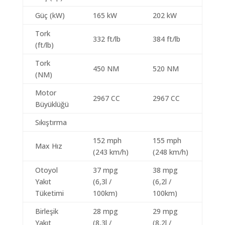
Güç (kW)
165 kW
202 kW
Tork
332 ft/lb
384 ft/lb
(ft/lb)
Tork
450 NM
520 NM
(NM)
Motor
2967 CC
2967 CC
Büyüklüğü
Sıkıştırma
152 mph
155 mph
Max Hız
(243 km/h)
(248 km/h)
Otoyol
37 mpg
38 mpg
Yakıt
(6,3l /
(6,2l /
Tüketimi
100km)
100km)
Birleşik
28 mpg
29 mpg
Yakıt
(8,3l /
(8,2l /