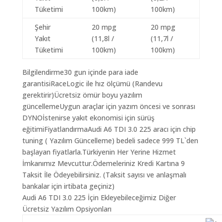
Tüketimi
100km)
100km)
Şehir
20 mpg
20 mpg
Yakıt
(11,8l /
(11,7l /
Tüketimi
100km)
100km)
Bilgilendirme30 gun içinde para iade
garantisiRaceLogic ile hız ölçümü (Randevu
gerektirir)Ücretsiz ömür boyu yazılım
güncellemeUygun araçlar için yazım öncesi ve sonrası
DYNOİstenirse yakıt ekonomisi için sürüş
eğitimiFiyatlandırmaAudi A6 TDI 3.0 225 aracı için chip
tuning ( Yazılım Güncelleme) bedeli sadece 999 TL`den
başlayan fiyatlarla.Türkiyenin Her Yerine Hizmet
İmkanımız Mevcuttur.Ödemeleriniz Kredi Kartına 9
Taksit İle Ödeyebilirsiniz. (Taksit sayısı ve anlaşmalı
bankalar için irtibata geçiniz)
Audi A6 TDI 3.0 225 İçin Ekleyebileceğimiz Diğer
Ücretsiz Yazılım Opsiyonları