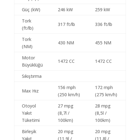
Güç (kW)
246 kW
259 kW
Tork
317 ft/lb
336 ft/lb
(ft/lb)
Tork
430 NM
455 NM
(NM)
Motor
1472 CC
1472 CC
Büyüklüğü
Sıkıştırma
156 mph
172 mph
Max Hız
(250 km/h)
(275 km/h)
Otoyol
27 mpg
28 mpg
Yakıt
(8,7l /
(8,5l /
Tüketimi
100km)
100km)
Birleşik
20 mpg
20 mpg
Yakıt
(11,9l /
(11,8l /