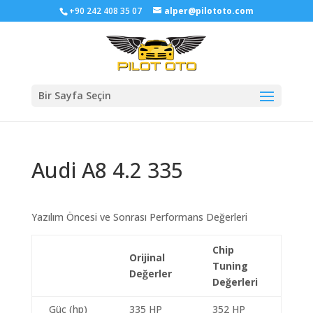
+90 242 408 35 07
alper@pilototo.com
Bir Sayfa Seçin
Audi A8 4.2 335
Yazılım Öncesi ve Sonrası Performans Değerleri
Chip
Orijinal
Tuning
Değerler
Değerleri
Güç (hp)
335 HP
352 HP