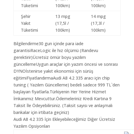
Tüketimi
100km)
100km)
Şehir
13 mpg
14 mpg
Yakıt
(17,5l /
(17,3l /
Tüketimi
100km)
100km)
Bilgilendirme30 gun içinde para iade
garantisiRaceLogic ile hız ölçümü (Randevu
gerektirir)Ücretsiz ömür boyu yazılım
güncellemeUygun araçlar için yazım öncesi ve sonrası
DYNOİstenirse yakıt ekonomisi için sürüş
eğitimiFiyatlandırmaAudi A8 4.2 335 aracı için chip
tuning ( Yazılım Güncelleme) bedeli sadece 999 TL`den
başlayan fiyatlarla.Türkiyenin Her Yerine Hizmet
İmkanımız Mevcuttur.Ödemeleriniz Kredi Kartına 9
Taksit İle Ödeyebilirsiniz. (Taksit sayısı ve anlaşmalı
bankalar için irtibata geçiniz)
Audi A8 4.2 335 İçin Ekleyebileceğimiz Diğer Ücretsiz
Yazılım Opsiyonları