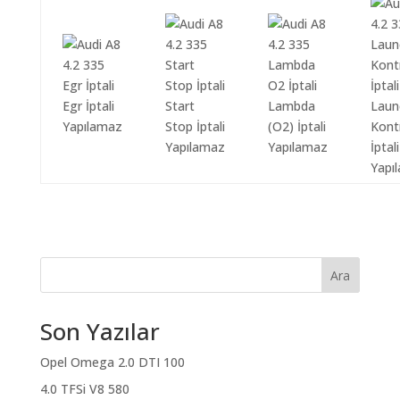
Egr İptali
Start
Lambda
Laun
Yapılamaz
Stop İptali
(O2) İptali
Kont
Yapılamaz
Yapılamaz
İptali
Yapı
Ara
Son Yazılar
Opel Omega 2.0 DTI 100
4.0 TFSi V8 580