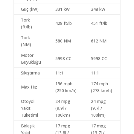
Güç (kW)
331 kW
348 kW
Tork
428 ft/lb
451 ft/lb
(ft/lb)
Tork
580 NM
612 NM
(NM)
Motor
5998 CC
5998 CC
Büyüklüğü
Sıkıştırma
11:1
11:1
156 mph
174 mph
Max Hız
(250 km/h)
(278 km/h)
Otoyol
24 mpg
24 mpg
Yakıt
(9,9l /
(9,7l /
Tüketimi
100km)
100km)
Birleşik
17 mpg
17 mpg
Yakıt
(13,8l /
(13,7l /