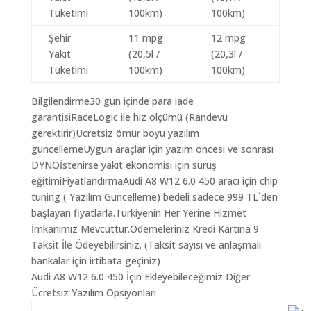
Tüketimi
100km)
100km)
Şehir
11 mpg
12 mpg
Yakıt
(20,5l /
(20,3l /
Tüketimi
100km)
100km)
Bilgilendirme30 gun içinde para iade
garantisiRaceLogic ile hız ölçümü (Randevu
gerektirir)Ücretsiz ömür boyu yazılım
güncellemeUygun araçlar için yazım öncesi ve sonrası
DYNOİstenirse yakıt ekonomisi için sürüş
eğitimiFiyatlandırmaAudi A8 W12 6.0 450 aracı için chip
tuning ( Yazılım Güncelleme) bedeli sadece 999 TL`den
başlayan fiyatlarla.Türkiyenin Her Yerine Hizmet
İmkanımız Mevcuttur.Ödemeleriniz Kredi Kartına 9
Taksit İle Ödeyebilirsiniz. (Taksit sayısı ve anlaşmalı
bankalar için irtibata geçiniz)
Audi A8 W12 6.0 450 İçin Ekleyebileceğimiz Diğer
Ücretsiz Yazılım Opsiyonları