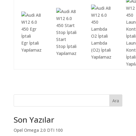
Start
Egr İptali
Lambda
Laun
Stop İptali
Yapılamaz
(O2) İptali
Kont
Yapılamaz
Yapılamaz
İptali
Yapı
Ara
Son Yazılar
Opel Omega 2.0 DTI 100