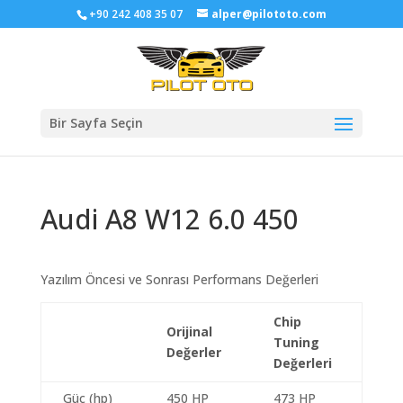
+90 242 408 35 07
alper@pilototo.com
Bir Sayfa Seçin
Audi A8 W12 6.0 450
Yazılım Öncesi ve Sonrası Performans Değerleri
Chip
Orijinal
Tuning
Değerler
Değerleri
Güç (hp)
450 HP
473 HP