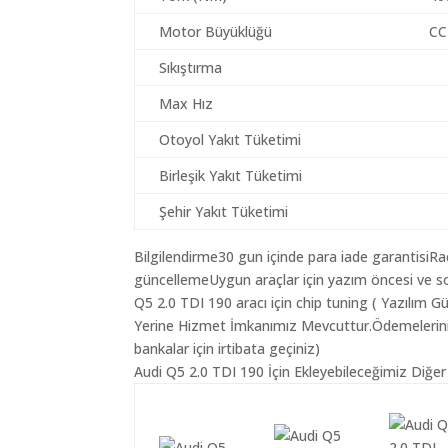
Motor Büyüklüğü
CC
Sıkıştırma
Max Hız
Otoyol Yakıt Tüketimi
Birleşik Yakıt Tüketimi
Şehir Yakıt Tüketimi
Bilgilendirme30 gun içinde para iade garantisiR
güncellemeUygun araçlar için yazım öncesi ve so
Q5 2.0 TDI 190 aracı için chip tuning ( Yazılım 
Yerine Hizmet İmkanımız Mevcuttur.Ödemeleriniz K
bankalar için irtibata geçiniz)
Audi Q5 2.0 TDI 190 İçin Ekleyebileceğimiz Diğer