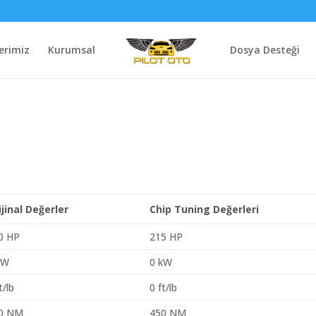
erimiz
Kurumsal
Dosya Desteği
ijinal Değerler
Chip Tuning Değerleri
0 HP
215 HP
kW
0 kW
t/lb
0 ft/lb
0 NM
450 NM