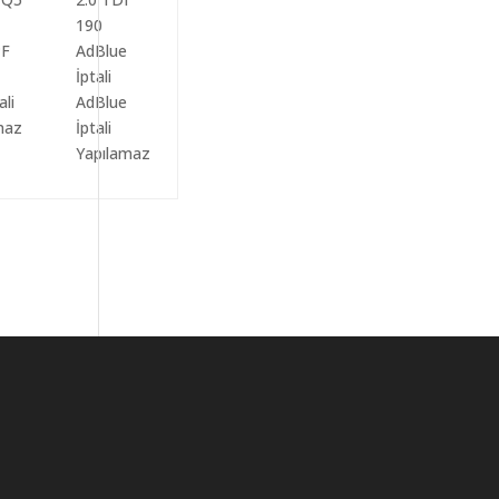
ali
AdBlue
maz
İptali
Yapılamaz