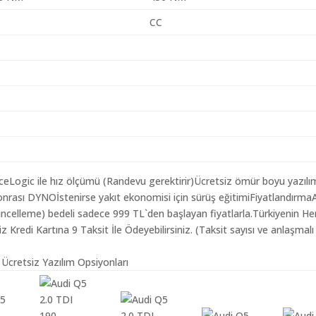
CC
aceLogic ile hız ölçümü (Randevu gerektirir)Ücretsiz ömür boyu yazılı
nrası DYNOİstenirse yakıt ekonomisi için sürüş eğitimiFiyatlandırma
Güncelleme) bedeli sadece 999 TL`den başlayan fiyatlarla.Türkiyenin He
redi Kartına 9 Taksit İle Ödeyebilirsiniz. (Taksit sayısı ve anlaşmalı
 Ücretsiz Yazılım Opsiyonları