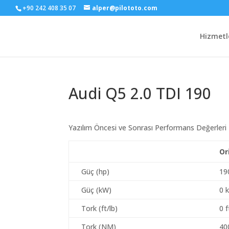
+90 242 408 35 07
alper@pilototo.com
Hizmetl
Audi Q5 2.0 TDI 190
Yazılım Öncesi ve Sonrası Performans Değerleri
Or
Güç (hp)
19
Güç (kW)
0 
Tork (ft/lb)
0 f
Tork (NM)
40