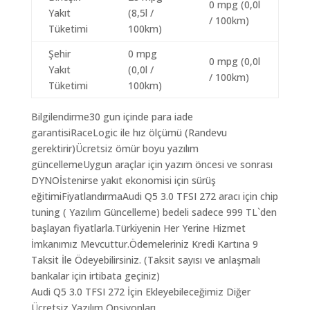
0 mpg (0,0l
Yakıt
(8,5l /
/ 100km)
Tüketimi
100km)
Şehir
0 mpg
0 mpg (0,0l
Yakıt
(0,0l /
/ 100km)
Tüketimi
100km)
Bilgilendirme30 gun içinde para iade
garantisiRaceLogic ile hız ölçümü (Randevu
gerektirir)Ücretsiz ömür boyu yazılım
güncellemeUygun araçlar için yazım öncesi ve sonrası
DYNOİstenirse yakıt ekonomisi için sürüş
eğitimiFiyatlandırmaAudi Q5 3.0 TFSI 272 aracı için chip
tuning ( Yazılım Güncelleme) bedeli sadece 999 TL`den
başlayan fiyatlarla.Türkiyenin Her Yerine Hizmet
İmkanımız Mevcuttur.Ödemeleriniz Kredi Kartına 9
Taksit İle Ödeyebilirsiniz. (Taksit sayısı ve anlaşmalı
bankalar için irtibata geçiniz)
Audi Q5 3.0 TFSI 272 İçin Ekleyebileceğimiz Diğer
Ücretsiz Yazılım Opsiyonları