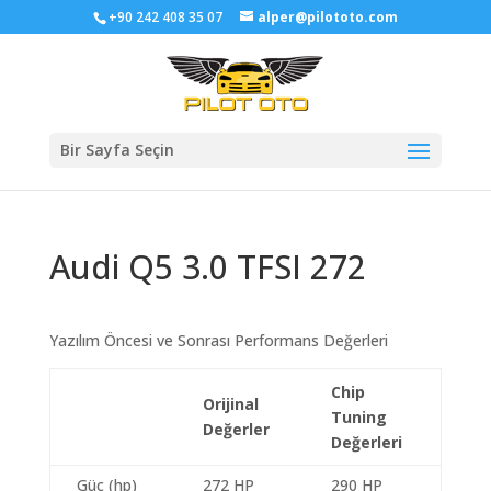
+90 242 408 35 07
alper@pilototo.com
Bir Sayfa Seçin
Audi Q5 3.0 TFSI 272
Yazılım Öncesi ve Sonrası Performans Değerleri
Chip
Orijinal
Tuning
Değerler
Değerleri
Güç (hp)
272 HP
290 HP