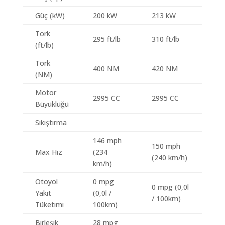
Güç (kW)
200 kW
213 kW
Tork
295 ft/lb
310 ft/lb
(ft/lb)
Tork
400 NM
420 NM
(NM)
Motor
2995 CC
2995 CC
Büyüklüğü
Sıkıştırma
146 mph
150 mph
Max Hız
(234
(240 km/h)
km/h)
Otoyol
0 mpg
0 mpg (0,0l
Yakıt
(0,0l /
/ 100km)
Tüketimi
100km)
Birleşik
28 mpg