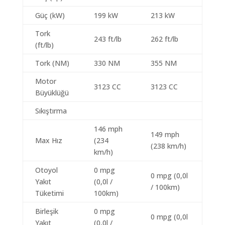
Güç (kW)
199 kW
213 kW
Tork
243 ft/lb
262 ft/lb
(ft/lb)
Tork (NM)
330 NM
355 NM
Motor
3123 CC
3123 CC
Büyüklüğü
Sıkıştırma
146 mph
149 mph
Max Hız
(234
(238 km/h)
km/h)
Otoyol
0 mpg
0 mpg (0,0l
Yakıt
(0,0l /
/ 100km)
Tüketimi
100km)
Birleşik
0 mpg
0 mpg (0,0l
Yakıt
(0,0l /