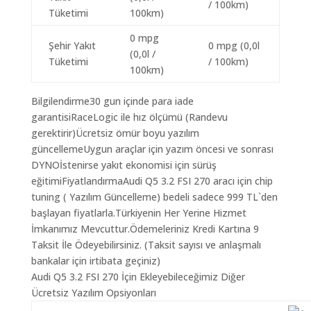
/ 100km)
Tüketimi
100km)
0 mpg
Şehir Yakıt
0 mpg (0,0l
(0,0l /
Tüketimi
/ 100km)
100km)
Bilgilendirme30 gun içinde para iade
garantisiRaceLogic ile hız ölçümü (Randevu
gerektirir)Ücretsiz ömür boyu yazılım
güncellemeUygun araçlar için yazım öncesi ve sonrası
DYNOİstenirse yakıt ekonomisi için sürüş
eğitimiFiyatlandırmaAudi Q5 3.2 FSI 270 aracı için chip
tuning ( Yazılım Güncelleme) bedeli sadece 999 TL`den
başlayan fiyatlarla.Türkiyenin Her Yerine Hizmet
İmkanımız Mevcuttur.Ödemeleriniz Kredi Kartına 9
Taksit İle Ödeyebilirsiniz. (Taksit sayısı ve anlaşmalı
bankalar için irtibata geçiniz)
Audi Q5 3.2 FSI 270 İçin Ekleyebileceğimiz Diğer
Ücretsiz Yazılım Opsiyonları