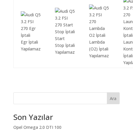
Start
Egr İptali
Lambda
Laun
Stop İptali
Yapılamaz
(O2) İptali
Kont
Yapılamaz
Yapılamaz
İptali
Yapı
Ara
Son Yazılar
Opel Omega 2.0 DTI 100