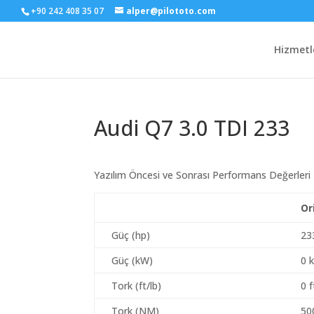
+90 242 408 35 07
alper@pilototo.com
Hizmetl
Audi Q7 3.0 TDI 233
Yazılım Öncesi ve Sonrası Performans Değerleri
Or
Güç (hp)
23
Güç (kW)
0 
Tork (ft/lb)
0 f
Tork (NM)
50