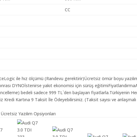
CC
aceLogic ile hız ölçümü (Randevu gerektirir)Ücretsiz ömür boyu yazılı
nrası DYNOİstenirse yakıt ekonomisi için sürüş eğitimiFiyatlandırma
Güncelleme) bedeli sadece 999 TL`den başlayan fiyatlarla.Türkiyenin He
redi Kartına 9 Taksit İle Ödeyebilirsiniz. (Taksit sayısı ve anlaşmalı
 Ücretsiz Yazılım Opsiyonları