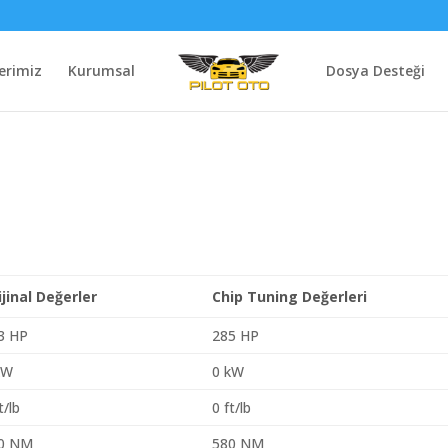
erimiz
Kurumsal
Dosya Desteği
ijinal Değerler
Chip Tuning Değerleri
3 HP
285 HP
kW
0 kW
t/lb
0 ft/lb
0 NM
580 NM