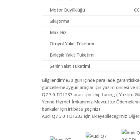
Motor Büyüklüğü
CC
Sıkıştırma
Max Hız
Otoyol Yakıt Tüketimi
Birleşik Yakıt Tüketimi
Şehir Yakıt Tüketimi
Bilgilendirme30 gun içinde para iade garantisiR
güncellemeUygun araçlar için yazım öncesi ve so
Q7 3.0 TDI 233 aracı için chip tuning ( Yazılım 
Yerine Hizmet İmkanımız Mevcuttur.Ödemeleriniz K
bankalar için irtibata geçiniz)
Audi Q7 3.0 TDI 233 İçin Ekleyebileceğimiz Diğer