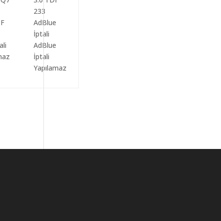
ali
AdBlue
maz
İptali
Yapılamaz