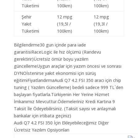
Tüketimi
100km)
100km)
Şehir
12 mpg
12 mpg
Yakıt
(19,5l /
(19,3l /
Tüketimi
100km)
100km)
Bilgilendirme30 gun içinde para iade
garantisiRaceLogic ile hız ölçümü (Randevu
gerektirir)Ücretsiz ömür boyu yazılım
güncellemeUygun araçlar için yazım öncesi ve sonrası
DYNOİstenirse yakıt ekonomisi için sürüş
eğitimiFiyatlandırmaAudi Q7 4.2 FSI 350 aracı için chip
tuning ( Yazılım Güncelleme) bedeli sadece 999 TL`den
başlayan fiyatlarla.Türkiyenin Her Yerine Hizmet
İmkanımız Mevcuttur.Ödemeleriniz Kredi Kartına 9
Taksit İle Ödeyebilirsiniz. (Taksit sayısı ve anlaşmalı
bankalar için irtibata geçiniz)
Audi Q7 4.2 FSI 350 İçin Ekleyebileceğimiz Diğer
Ücretsiz Yazılım Opsiyonları