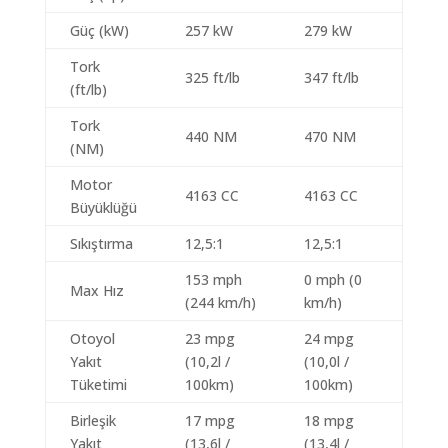
Güç (kW)
257 kW
279 kW
Tork
325 ft/lb
347 ft/lb
(ft/lb)
Tork
440 NM
470 NM
(NM)
Motor
4163 CC
4163 CC
Büyüklüğü
Sıkıştırma
12,5:1
12,5:1
153 mph
0 mph (0
Max Hız
(244 km/h)
km/h)
Otoyol
23 mpg
24 mpg
Yakıt
(10,2l /
(10,0l /
Tüketimi
100km)
100km)
Birleşik
17 mpg
18 mpg
Yakıt
(13,6l /
(13,4l /