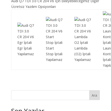
Audi Q7 TDI 3.0 CR 204 V6 İçin Ekleyebileceğimiz Diğer
Ücretsiz Yazılım Opsiyonları
Egr İptali
Start
Lambda
Laun
Yapılamaz
Stop İptali
(O2) İptali
Kont
Yapılamaz
Yapılamaz
İptali
Yapı
Ara
Son Yazılar