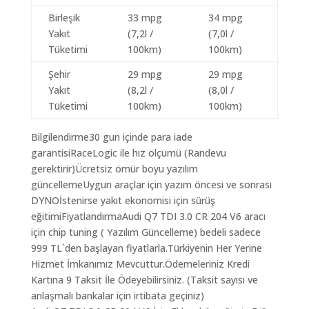
Birleşik
33 mpg
34 mpg
Yakıt
(7,2l /
(7,0l /
Tüketimi
100km)
100km)
Şehir
29 mpg
29 mpg
Yakıt
(8,2l /
(8,0l /
Tüketimi
100km)
100km)
Bilgilendirme30 gun içinde para iade
garantisiRaceLogic ile hız ölçümü (Randevu
gerektirir)Ücretsiz ömür boyu yazılım
güncellemeUygun araçlar için yazım öncesi ve sonrası
DYNOİstenirse yakıt ekonomisi için sürüş
eğitimiFiyatlandırmaAudi Q7 TDI 3.0 CR 204 V6 aracı
için chip tuning ( Yazılım Güncelleme) bedeli sadece
999 TL`den başlayan fiyatlarla.Türkiyenin Her Yerine
Hizmet İmkanımız Mevcuttur.Ödemeleriniz Kredi
Kartına 9 Taksit İle Ödeyebilirsiniz. (Taksit sayısı ve
anlaşmalı bankalar için irtibata geçiniz)