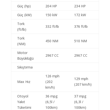
Güç (hp)
204 HP
234 HP
Güç (kW)
150 kW
172 kW
Tork
332 ft/lb
376 ft/lb
(ft/lb)
Tork
450 NM
510 NM
(NM)
Motor
2967 CC
2967 CC
Büyüklüğü
Sıkıştırma
126 mph
129 mph
Max Hız
(202
(207 km/h)
km/h)
Otoyol
36 mpg
37 mpg
Yakıt
(6,5l /
(6,3l /
Tüketimi
100km)
100km)